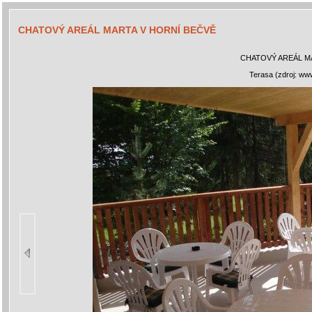
CHATOVÝ AREÁL MARTA V HORNÍ BEČVĚ
CHATOVÝ AREÁL M
Terasa (zdroj: ww