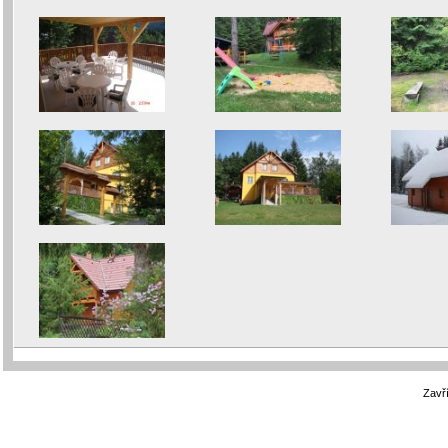
Zavří