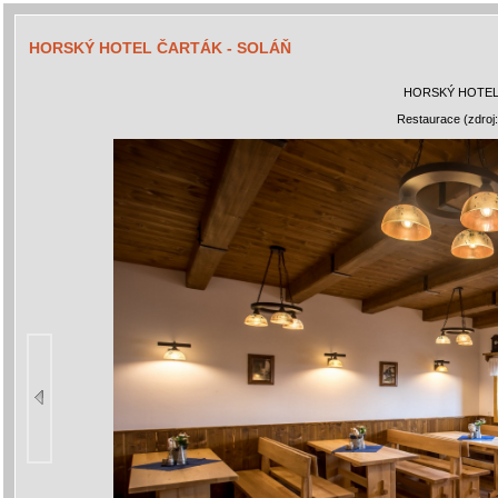
HORSKÝ HOTEL ČARTÁK - SOLÁŇ
HORSKÝ HOTEL
Restaurace (zdroj: