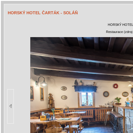
HORSKÝ HOTEL ČARTÁK - SOLÁŇ
HORSKÝ HOTEL
Restaurace (zdroj: