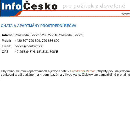
CHATA A APARTMÁNY PROSTŘEDNÍ BEČVA
Adresa:
Prostřední Bečva 529, 756 56 Prostřední Bečva
Mobil:
+420 607 720 509, 720 656 600
Email:
becva@centrum.cz
GPS:
49°26'5,648"N, 18°15'31,500"E
Ubytování ve dvou apartmánech a jedné chatě v
Prostřední Bečvě
. Objekty jsou na jedno
venkovní areál s altánem a krbem, bazén a vířivou vanu. Objekty lze samozřejmě pronajm