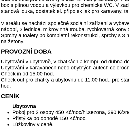
box s pitnou vodou a výlevkou pro chemické WC. V zadn
stanová louka, dostatek el. přípojek jak pro karavany, ta
V areálu se nachází společné sociální zařízení a vyba
nádobí, 2 lednice, mikrovlnná trouba, rychlovarná konvic
Sprchy a toalety po kompletní rekonstrukci, sprchy s 
na žetony.
PROVOZNÍ DOBA
Ubytování v ubytovně, v chatkách a kempu od dubna do 
Ubytování v karavanech nebo obytných autech celoročn
Check in od 15.00 hod.
Check out pro chatky a ubytovnu do 11.00 hod., pro st
hod.
CENÍK
Ubytovna
Pokoj pro 2 osoby 450 Kč/noc/hl.sezona, 390 Kč/
Přistýlka po dohodě 150 Kč/noc.
Lůžkoviny v ceně.