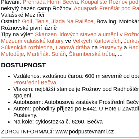
Plavání:
Přehrada Horní Bečva
,
Koupaliště Rožnov po
nekrytý bazén camp Rožnov,
Aquapark Frenštát pod R
Valašské Meziříčí
Ostatní:
Golf
,
Tenis
,
Jízda Na Rališce
, Bowling, Motoká
Rožnovské pivní lázně
Tipy na výlet:
Skanzen lidových staveb a umění v Rož
Muzeum valašské kultury
ve
Velkých Karlovicích
,
Jurko
Súkenická rozhledna
,
Lanová dráha
na
Pustevny
a
Rad
Metoděje
,
Martiňák
,
Soláň
,
Štramberská trúba
, ...
DOSTUPNOST
Vzdálenost vzdušnou čarou: 600 m severně od ob
Prostřední Bečva
.
Vlakem: nejbližší stanice je Rožnov pod Radhoště
spojení.
Autobusem: Autobusová zastávka Prostřední Bečva
Autem: pohodlný příjezd po E442. U Hotelu Zavadi
Pustevny.
Na kole: cyklostezka č. 6260, Bečva
ZDROJ INFORMACÍ: www.podpustevnami.cz