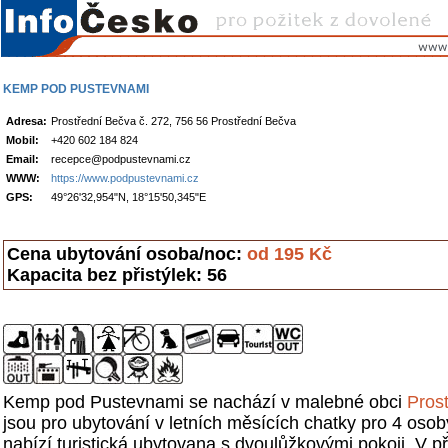
KEMP POD PUSTEVNAMI
Adresa:
Prostřední Bečva č. 272, 756 56 Prostřední Bečva
Mobil:
+420 602 184 824
Email:
recepce@podpustevnami.cz
WWW:
https://www.podpustevnami.cz
GPS:
49°26'32,954"N, 18°15'50,345"E
Cena ubytování osoba/noc:
od 195 Kč
Kapacita bez přistýlek: 56
Kemp pod Pustevnami se nachází v malebné obci
Pros
jsou pro ubytování v letních měsících chatky pro 4 osob
nabízí turistická ubytovana s dvoulůžkovými pokoji. V p