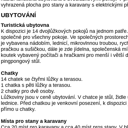
vyhrazená plocha pro stany a karavany s elektrickými p
UBYTOVÁNÍ
Turistická ubytovna
K dispozici je 14 dvojlůžkových pokojů na jednom patře. 
společné pro všechny pokoje. Ve společných prostorec
je vybavena nádobím, lednicí, mikrovlnnou troubou, ryc
pračkou a sušičkou, dále je zde jídelna, společenská mís
koutek vybavený počítači a hračkami pro menší i větší dě
pingpongový stůl.
Chatky
14 chatek se čtyřmi lůžky a terasou.
1 chatka s pěti lůžky a terasou.
2 chatky pro dvě osoby.
Lůžkoviny jsou v ceně ubytování. V chatce je stůl, židle
lednice. Před chatkou je venkovní posezení, k dispozici
přímo u chatky.
Místa pro stany a karavany
Cca 20 míst pro karavany a cca 40 míst pros stany. V b