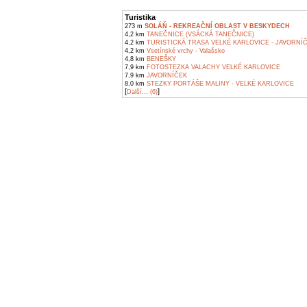
Turistika
273 m
SOLÁŇ - REKREAČNÍ OBLAST V BESKYDECH
4,2 km
TANEČNICE (VSÁCKÁ TANEČNICE)
4,2 km
TURISTICKÁ TRASA VELKÉ KARLOVICE - JAVORNÍ
4,2 km
Vsetínské vrchy - Valašsko
4,8 km
BENEŠKY
7,9 km
FOTOSTEZKA VALACHY VELKÉ KARLOVICE
7,9 km
JAVORNÍČEK
8,0 km
STEZKY PORTÁŠE MALINY - VELKÉ KARLOVICE
[
]
Další... (6)