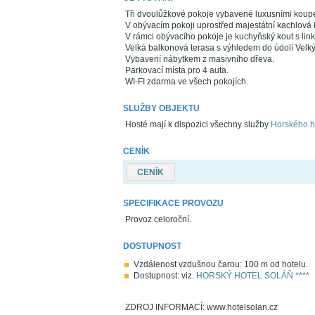
Tři dvoulůžkové pokoje vybavené luxusními koupel
V obývacím pokoji uprostřed majestátní kachlov
V rámci obývacího pokoje je kuchyňský kout s link
Velká balkonová terasa s výhledem do údolí Velký
Vybavení nábytkem z masivního dřeva.
Parkovací místa pro 4 auta.
WI-FI zdarma ve všech pokojích.
SLUŽBY OBJEKTU
Hosté mají k dispozici všechny služby
Horského ho
CENÍK
CENÍK
SPECIFIKACE PROVOZU
Provoz celoroční.
DOSTUPNOST
Vzdálenost vzdušnou čarou: 100 m od hotelu.
Dostupnost: viz.
HORSKÝ HOTEL SOLÁŇ ****
ZDROJ INFORMACÍ: www.hotelsolan.cz