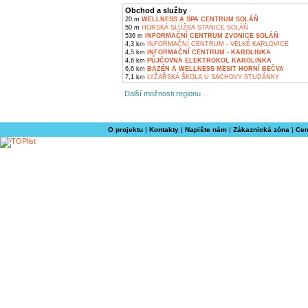
Obchod a služby
20 m
WELLNESS A SPA CENTRUM SOLÁŇ
50 m
HORSKÁ SLUŽBA STANICE SOLÁŇ
536 m
INFORMAČNÍ CENTRUM ZVONICE SOLÁŇ
4,3 km
INFORMAČNÍ CENTRUM - VELKÉ KARLOVICE
4,5 km
INFORMAČNÍ CENTRUM - KAROLINKA
4,6 km
PŮJČOVNA ELEKTROKOL KAROLINKA
6,6 km
BAZÉN A WELLNESS MESIT HORNÍ BEČVA
7,1 km
LYŽAŘSKÁ ŠKOLA U SACHOVY STUDÁNKY
Další možnosti regionu ...
O projektu
|
Kontakty
|
Napište nám
|
Zákaznická zóna
|
Cen