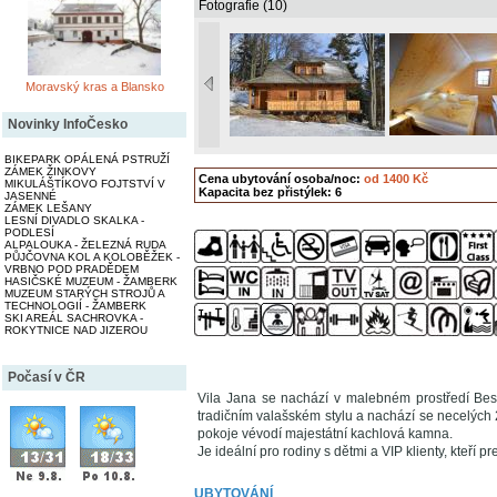
Fotografie (10)
Moravský kras a Blansko
Novinky InfoČesko
BIKEPARK OPÁLENÁ PSTRUŽÍ
ZÁMEK ŽINKOVY
Cena ubytování osoba/noc:
od 1400 Kč
MIKULÁŠTÍKOVO FOJTSTVÍ V
Kapacita bez přistýlek: 6
JASENNÉ
ZÁMEK LEŠANY
LESNÍ DIVADLO SKALKA -
PODLESÍ
ALPALOUKA - ŽELEZNÁ RUDA
PŮJČOVNA KOL A KOLOBĚŽEK -
VRBNO POD PRADĚDEM
HASIČSKÉ MUZEUM - ŽAMBERK
MUZEUM STARÝCH STROJŮ A
TECHNOLOGIÍ - ŽAMBERK
SKI AREÁL SACHROVKA -
ROKYTNICE NAD JIZEROU
Počasí v ČR
Vila Jana se nachází v malebném prostředí Bes
tradičním valašském stylu a nachází se necelých 
pokoje vévodí majestátní kachlová kamna.
Je ideální pro rodiny s dětmi a VIP klienty, kteří p
UBYTOVÁNÍ