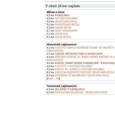
V okolí 10 km najdete
Města a obce
4,5 km
KAROLINKA
4,9 km
HUTISKO-SOLANEC
5,0 km
VELKÉ KARLOVICE
5,2 km
PROSTŘEDNÍ BEČVA
5,4 km
HORNÍ BEČVA
6,7 km
NOVÝ HROZENKOV
7,1 km
VIGANTICE
8,1 km
DOLNÍ BEČVA
Historické zajímavosti
4,1 km
FOJTSTVÍ (NKP) A ROUBENÉ STAVBY VE VELKÝCH
KARLOVICÍCH
4,1 km
LIDOVÁ ARCHITEKTURA V KAROLINCE
4,4 km
DŘEVĚNÝ KOSTEL SV. PANNY MARIE SNĚŽNÉ VE 
KARLOVICÍCH
4,6 km
KOSTEL PANNY MARIE KARMELSKÉ - KAROLINK
4,9 km
FOJTSTVÍ V HUTISKO-SOLANEC
5,0 km
KOSTEL SV. JOSEFA V HUTISKO-SOLANEC
6,2 km
KAPLE NA ROZCESTÍ PODŤATÉ VELKÉ KARLOVICE
6,2 km
ZVONIČKA ZA MILOŇOVOU VELKÉ KARLOVICE
[
]
Další... (3)
Technické zajímavosti
4,5 km
SKLÁRNY V KAROLINCE
6,5 km
ROZHLEDNA MILOŇOVÁ - VELKÉ KARLOVICE