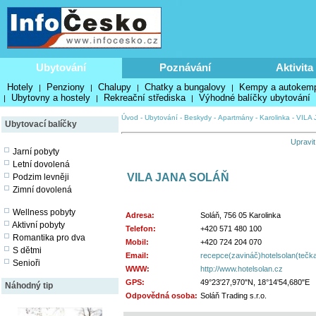
Ubytování
Poznávání
Aktivita
Hotely
Penziony
Chalupy
Chatky a bungalovy
Kempy a autokem
|
|
|
|
Ubytovny a hostely
Rekreační střediska
Výhodné balíčky ubytování
|
|
|
Úvod
-
Ubytování
-
Beskydy
-
Apartmány
-
Karolinka
-
VILA
Ubytovací balíčky
Upravit
Jarní pobyty
Letní dovolená
VILA JANA SOLÁŇ
Podzim levněji
Zimní dovolená
Wellness pobyty
Adresa:
Soláň, 756 05 Karolinka
Aktivní pobyty
Telefon:
+420 571 480 100
Romantika pro dva
Mobil:
+420 724 204 070
S dětmi
Email:
recepce(zavináč)hotelsolan(tečk
Senioři
WWW:
http://www.hotelsolan.cz
GPS:
49°23'27,970"N, 18°14'54,680"E
Náhodný tip
Odpovědná osoba:
Soláň Trading s.r.o.