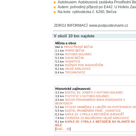
Autobusem: Autobusová zastávka Prostřední Be
Autem: pohodlný příjezd po E442. U Hotelu Zav
Na kole: cyklostezka č. 6260, Bečva
ZDROJ INFORMACÍ: www.podpustevnami.cz
V okolí 10 km najdete
Města a obce
644 m
PROSTŘEDNÍ BEČVA
2,1 km
HORNÍ BEČVA
3,6 km
HUTISKO-SOLANEC
5,2 km
DOLNÍ BEČVA
5,3 km
VIGANTICE
8,8 km
ROŽNOV POD RADHOŠTĚM
9,2 km
VELKÉ KARLOVICE
9,4 km
TROJANOVICE
Historické zajímavosti
3,3 km
KOSTEL SV. JOSEFA V HUTISKO-SOLANEC
3,9 km
FOJTSTVÍ V HUTISKO-SOLANEC
4,5 km
SOCHA POHANSKÉHO BOHA RADEGASTA V
BESKYDECH
5,2 km
ÚTULNY MAMĚNKA A LIBUŠÍN NA PUSTEVNÁCH (N
5,5 km
KOSTEL PROMĚNĚNÍ PÁNĚ - VIGANTICE
6,2 km
KAPLE SV. CYRILA A METODĚJE RADHOŠŤ
7,9 km
ZVONIČKA ZA MILOŇOVOU VELKÉ KARLOVICE
8,1 km
KAPLE SV. CYRILA A METODĚJE NA HLAVATÉ NA
BÍLÉ
[
]
Další... (6)