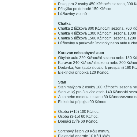
Pokoj pro 2 osoby 450 Kč/noc/hl.sezona, 390 
Přistýlka po dohodě 150 Kč/noc.
Lůžkoviny v ceně.
Chatka
Chatka 2 lůžková 800 Kč/noc/hl.sezona, 700 K
Chatka 4 lůžková 1300 Kč/noc/hl.sezona, 100
Chatka 5 lůžková 1500 Kč/noc/hl.sezona, 120
Lůžkoviny a parkování motorky nebo auta u cha
Karavan nebo obytné auto
Obytné auto 220 Kč/noc/hl.sezona nebo 180 K
Karavan 240 Kč/noc/hl.sezona nebo 200 Kč/n
Dodávka, Van (auto sloužící k přespání) 160 
Elektrická přípojka 120 Kč/noc.
Stan
Stan malý pro 2 osoby 100 Kč/noc/hl.sezona 
Stan velký pro 3 a více osob 140 Kč/noc/hl.s
Auto nebo motorka u stanu 80 Kč/noc/sezona 
Elektrická přípojka 90 Kč/noc.
Osoba (+15) 100 Kč/noc.
Osoba (3-15) 60 Kč/noc.
Domácí zvíře 60 Kč/noc.
Sprchový žeton 20 Kč/3 minuty.
Elektrická energie 10 Kč/1 kWh