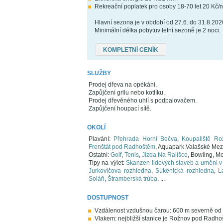
Rekreační poplatek pro osoby 18-70 let 20 Kč/n
Hlavní sezona je v období od 27.6. do 31.8.202
Minimální délka pobytuv letní sezoně je 2 noci.
KOMPLETNÍ CENÍK
SLUŽBY
Prodej dřeva na opékání.
Zapůjčení grilu nebo kotlíku.
Prodej dřevěného uhlí s podpalovačem.
Zapůjčení houpací sítě.
OKOLÍ
Plavání:
Přehrada Horní Bečva
,
Koupaliště R
Frenštát pod Radhoštěm
, Aquapark Valašské Mezi
Ostatní:
Golf
,
Tenis
,
Jízda Na Rališce
, Bowling, M
Tipy na výlet:
Skanzen lidových staveb a umění
Jurkovičova rozhledna
,
Súkenická rozhledna
,
L
Soláň
,
Štramberská trúba
, ...
DOSTUPNOST
Vzdálenost vzdušnou čarou: 600 m severně od
Vlakem: nejbližší stanice je Rožnov pod Radho