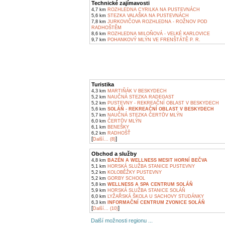
Technické zajímavosti
4,7 km
ROZHLEDNA CYRILKA NA PUSTEVNÁCH
5,6 km
STEZKA VALAŠKA NA PUSTEVNÁCH
7,8 km
JURKOVIČOVA ROZHLEDNA - ROŽNOV POD
RADHOŠTĚM
8,6 km
ROZHLEDNA MILOŇOVÁ - VELKÉ KARLOVICE
9,7 km
POHANKOVÝ MLÝN VE FRENŠTÁTĚ P. R.
Turistika
4,3 km
MARTIŇÁK V BESKYDECH
5,2 km
NAUČNÁ STEZKA RADEGAST
5,2 km
PUSTEVNY - REKREAČNÍ OBLAST V BESKYDECH
5,6 km
SOLÁŇ - REKREAČNÍ OBLAST V BESKYDECH
5,7 km
NAUČNÁ STEZKA ČERTŮV MLÝN
6,0 km
ČERTŮV MLÝN
6,1 km
BENEŠKY
6,2 km
RADHOŠŤ
[
]
Další... (8)
Obchod a služby
4,8 km
BAZÉN A WELLNESS MESIT HORNÍ BEČVA
5,1 km
HORSKÁ SLUŽBA STANICE PUSTEVNY
5,2 km
KOLOBĚŽKY PUSTEVNY
5,2 km
GORBY SCHOOL
5,8 km
WELLNESS A SPA CENTRUM SOLÁŇ
5,9 km
HORSKÁ SLUŽBA STANICE SOLÁŇ
6,0 km
LYŽAŘSKÁ ŠKOLA U SACHOVY STUDÁNKY
6,3 km
INFORMAČNÍ CENTRUM ZVONICE SOLÁŇ
[
]
Další... (10)
Další možnosti regionu ...