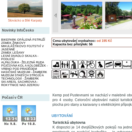
Slovácko a Bílé Karpaty
Novinky InfoČesko
BIKEPARK OPÁLENÁ PSTRUŽÍ
Cena ubytování osoba/noc:
od 195 Kč
ZÁMEK ŽINKOVY
Kapacita bez přistýlek: 56
MIKULÁŠTÍKOVO FOJTSTVÍ V
JASENNÉ
ZÁMEK LEŠANY
LESNÍ DIVADLO SKALKA -
PODLESÍ
ALPALOUKA - ŽELEZNÁ RUDA
PŮJČOVNA KOL A KOLOBĚŽEK -
VRBNO POD PRADĚDEM
HASIČSKÉ MUZEUM - ŽAMBERK
MUZEUM STARÝCH STROJŮ A
TECHNOLOGIÍ - ŽAMBERK
SKI AREÁL SACHROVKA -
ROKYTNICE NAD JIZEROU
Kemp pod Pustevnami se nachází v malebné ob
Počasí v ČR
pro 4 osoby. Celoroční ubytování nabízí turist
plocha pro stany a karavany s elektrickými přípoj
UBYTOVÁNÍ
Turistická ubytovna
K dispozici je 14 dvojlůžkových pokojů na jedn