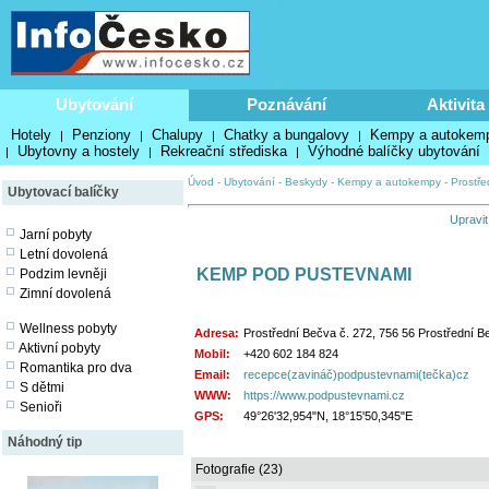
Ubytování
Poznávání
Aktivita
Hotely
Penziony
Chalupy
Chatky a bungalovy
Kempy a autokem
|
|
|
|
Ubytovny a hostely
Rekreační střediska
Výhodné balíčky ubytování
|
|
|
Úvod
-
Ubytování
-
Beskydy
-
Kempy a autokempy
-
Prostře
Ubytovací balíčky
Upravit
Jarní pobyty
Letní dovolená
KEMP POD PUSTEVNAMI
Podzim levněji
Zimní dovolená
Wellness pobyty
Adresa:
Prostřední Bečva č. 272, 756 56 Prostřední B
Aktivní pobyty
Mobil:
+420 602 184 824
Romantika pro dva
Email:
recepce(zavináč)podpustevnami(tečka)cz
S dětmi
WWW:
https://www.podpustevnami.cz
Senioři
GPS:
49°26'32,954"N, 18°15'50,345"E
Náhodný tip
Fotografie (23)