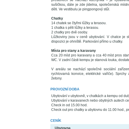
prostorech se nachází kuchyňka – je vybavena 
sušičkou, dále je zde jídelna, společenská místn
děti. Ve vestibulu je pingpongový stůl.
Chatky
14 chatek se čtyřmi lůžky a terasou.
1 chatka s pěti lůžky a terasou.
2 chatky pro dvě osoby.
Lůžkoviny jsou v ceně ubytování. V chatce je st
dispozici je ohniště. Parkování přímo u chatky.
Místa pro stany a karavany
Cca 20 míst pro karavany a cca 40 míst pros sta
WC. V zadní části kempu je stanová louka, dostatek
V areálu se nachází společné sociální zařízen
rychlovarná konvice, elektrické vařiče). Sprch
žetony.
PROVOZNÍ DOBA
Ubytování v ubytovně, v chatkách a kempu od dub
Ubytování v karavanech nebo obytných autech ce
Check in od 15.00 hod.
Check out pro chatky a ubytovnu do 11.00 hod., p
CENÍK
Ubytovna