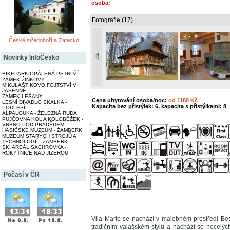
osoba:
Fotografie (17)
České středohoří a Žatecko
Novinky InfoČesko
BIKEPARK OPÁLENÁ PSTRUŽÍ
ZÁMEK ŽINKOVY
MIKULÁŠTÍKOVO FOJTSTVÍ V
JASENNÉ
ZÁMEK LEŠANY
Cena ubytování osoba/noc:
od 1188 Kč
LESNÍ DIVADLO SKALKA -
Kapacita bez přistýlek: 6, kapacita s přistýlkami: 8
PODLESÍ
ALPALOUKA - ŽELEZNÁ RUDA
PŮJČOVNA KOL A KOLOBĚŽEK -
VRBNO POD PRADĚDEM
HASIČSKÉ MUZEUM - ŽAMBERK
MUZEUM STARÝCH STROJŮ A
TECHNOLOGIÍ - ŽAMBERK
SKI AREÁL SACHROVKA -
ROKYTNICE NAD JIZEROU
Počasí v ČR
Vila Marie se nachází v malebném prostředí Be
tradičním valašském stylu a nachází se necelýc