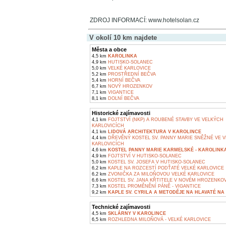
ZDROJ INFORMACÍ: www.hotelsolan.cz
V okolí 10 km najdete
Města a obce
4,5 km
KAROLINKA
4,9 km
HUTISKO-SOLANEC
5,0 km
VELKÉ KARLOVICE
5,2 km
PROSTŘEDNÍ BEČVA
5,4 km
HORNÍ BEČVA
6,7 km
NOVÝ HROZENKOV
7,1 km
VIGANTICE
8,1 km
DOLNÍ BEČVA
Historické zajímavosti
4,1 km
FOJTSTVÍ (NKP) A ROUBENÉ STAVBY VE VELKÝCH
KARLOVICÍCH
4,1 km
LIDOVÁ ARCHITEKTURA V KAROLINCE
4,4 km
DŘEVĚNÝ KOSTEL SV. PANNY MARIE SNĚŽNÉ VE 
KARLOVICÍCH
4,6 km
KOSTEL PANNY MARIE KARMELSKÉ - KAROLINK
4,9 km
FOJTSTVÍ V HUTISKO-SOLANEC
5,0 km
KOSTEL SV. JOSEFA V HUTISKO-SOLANEC
6,2 km
KAPLE NA ROZCESTÍ PODŤATÉ VELKÉ KARLOVICE
6,2 km
ZVONIČKA ZA MILOŇOVOU VELKÉ KARLOVICE
6,6 km
KOSTEL SV. JANA KŘTITELE V NOVÉM HROZENKO
7,3 km
KOSTEL PROMĚNĚNÍ PÁNĚ - VIGANTICE
9,2 km
KAPLE SV. CYRILA A METODĚJE NA HLAVATÉ NA 
Technické zajímavosti
4,5 km
SKLÁRNY V KAROLINCE
6,5 km
ROZHLEDNA MILOŇOVÁ - VELKÉ KARLOVICE