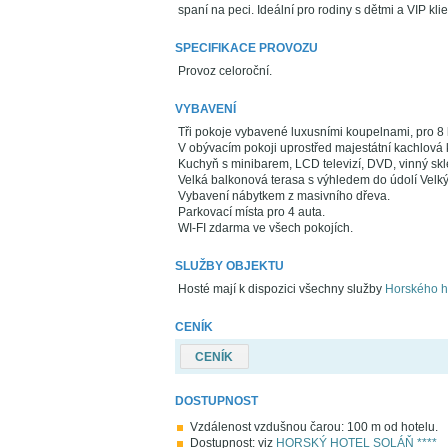
spaní na peci. Ideální pro rodiny s dětmi a VIP klie
SPECIFIKACE PROVOZU
Provoz celoroční.
VYBAVENÍ
Tři pokoje vybavené luxusními koupelnami, pro 8 
V obývacím pokoji uprostřed majestátní kachlová
Kuchyň s minibarem, LCD televizí, DVD, vinný skl
Velká balkonová terasa s výhledem do údolí Velký
Vybavení nábytkem z masivního dřeva.
Parkovací místa pro 4 auta.
WI-FI zdarma ve všech pokojích.
SLUŽBY OBJEKTU
Hosté mají k dispozici všechny služby
Horského ho
CENÍK
CENÍK
DOSTUPNOST
Vzdálenost vzdušnou čarou: 100 m od hotelu.
Dostupnost: viz
HORSKÝ HOTEL SOLÁŇ ****