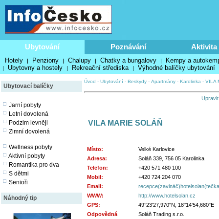
Ubytování
Poznávání
Aktivita
Hotely
Penziony
Chalupy
Chatky a bungalovy
Kempy a autokem
|
|
|
|
Ubytovny a hostely
Rekreační střediska
Výhodné balíčky ubytování
|
|
|
Úvod
-
Ubytování
-
Beskydy
-
Apartmány
-
Karolinka
-
VILA
Ubytovací balíčky
Upravit
Jarní pobyty
Letní dovolená
VILA MARIE SOLÁŇ
Podzim levněji
Zimní dovolená
Wellness pobyty
Místo:
Velké Karlovice
Aktivní pobyty
Adresa:
Soláň 339, 756 05 Karolinka
Romantika pro dva
Telefon:
+420 571 480 100
S dětmi
Mobil:
+420 724 204 070
Senioři
Email:
recepce(zavináč)hotelsolan(tečk
WWW:
http://www.hotelsolan.cz
Náhodný tip
GPS:
49°23'27,970"N, 18°14'54,680"E
Odpovědná
Soláň Trading s.r.o.