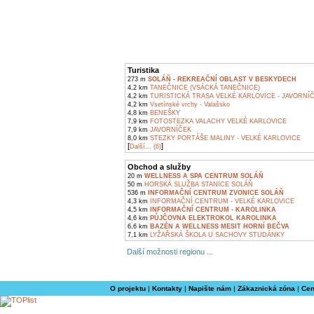
Turistika
273 m
SOLÁŇ - REKREAČNÍ OBLAST V BESKYDECH
4,2 km
TANEČNICE (VSÁCKÁ TANEČNICE)
4,2 km
TURISTICKÁ TRASA VELKÉ KARLOVICE - JAVORNÍ
4,2 km
Vsetínské vrchy - Valašsko
4,8 km
BENEŠKY
7,9 km
FOTOSTEZKA VALACHY VELKÉ KARLOVICE
7,9 km
JAVORNÍČEK
8,0 km
STEZKY PORTÁŠE MALINY - VELKÉ KARLOVICE
[
]
Další... (6)
Obchod a služby
20 m
WELLNESS A SPA CENTRUM SOLÁŇ
50 m
HORSKÁ SLUŽBA STANICE SOLÁŇ
536 m
INFORMAČNÍ CENTRUM ZVONICE SOLÁŇ
4,3 km
INFORMAČNÍ CENTRUM - VELKÉ KARLOVICE
4,5 km
INFORMAČNÍ CENTRUM - KAROLINKA
4,6 km
PŮJČOVNA ELEKTROKOL KAROLINKA
6,6 km
BAZÉN A WELLNESS MESIT HORNÍ BEČVA
7,1 km
LYŽAŘSKÁ ŠKOLA U SACHOVY STUDÁNKY
Další možnosti regionu ...
O projektu
|
Kontakty
|
Napište nám
|
Zákaznická zóna
|
Cen