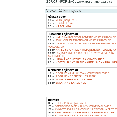
ZDROJ INFORMACÍ: www.apartmanyrazula.cz
V okolí 10 km najdete
Města a obce
3,8 km
VELKÉ KARLOVICE
8,5 km
HORNÍ BEČVA
8,7 km
KAROLINKA
Historické zajímavosti
2,0 km
KAPLE NA ROZCESTÍ PODŤATÉ VELKÉ KARLOVICE
2,5 km
ZVONIČKA ZA MILOŇOVOU VELKÉ KARLOVICE
5,2 km
DŘEVĚNÝ KOSTEL SV. PANNY MARIE SNĚŽNÉ VE 
KARLOVICÍCH
5,4 km
KAPLE SV. CYRILA A METODĚJE NA HLAVATÉ NA 
6,6 km
FOJTSTVÍ (NKP) A ROUBENÉ STAVBY VE VELKÝCH
KARLOVICÍCH
8,0 km
LIDOVÁ ARCHITEKTURA V KAROLINCE
9,2 km
KOSTEL PANNY MARIE KARMELSKÉ - KAROLINK
Technické zajímavosti
1,8 km
ROZHLEDNA MILOŇOVÁ - VELKÉ KARLOVICE
4,3 km
ROZHLEDNA ČARTÁK U TŘEŠTÍKU
7,3 km
VODNÍ NÁDRŽ MAXŮV KLAUS
8,4 km
SKLÁRNY V KAROLINCE
Turistika
91 m
HLEDEJ POKLAD NA RAZULE
107 m
STEZKY PORTÁŠE MALINY - VELKÉ KARLOVICE
130 m
CYKLOTRASA Z LESKOVÉHO NA TŘEŠTÍK A ZPĚT 2
130 m
CYKLOTRASA Z LESKOVÉ NA LEMEŠNOU A ZPĚT 
155 m
FOTOSTEZKA VALACHY VELKÉ KARLOVICE