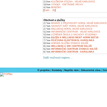
2,3 km
KULÍŠKOVA STEZKA - VELKÉ KARLOVICE
3,8 km
VYSOKÁ - VSETÍNSKÉ VRCHY
4,3 km
BENEŠKY
[
]
Další... (8)
Obchod a služby
2,7 km
MASÁŽE A PROCEDURY HORAL VELKÉ KARLOVICE
2,7 km
SAUNOVÝ SVĚT HORAL VELKÉ KARLOVICE
2,7 km
WELLNESS HORAL VELKÉ KARLOVICE
5,2 km
INFORMAČNÍ CENTRUM - VELKÉ KARLOVICE
5,5 km
LYŽAŘSKÁ ŠKOLA U SACHOVY STUDÁNKY
6,5 km
BAZÉN A WELLNESS MESIT HORNÍ BEČVA
7,7 km
PŮJČOVNA ELEKTROKOL KAROLINKA
8,0 km
HORSKÁ SLUŽBA STANICE SOLÁŇ
8,1 km
WELLNESS A SPA CENTRUM SOLÁŇ
8,2 km
INFORMAČNÍ CENTRUM ZVONICE SOLÁŇ
8,7 km
INFORMAČNÍ CENTRUM - KAROLINKA
Další možnosti regionu ...
O projektu
|
Kontakty
|
Napište nám
|
Zákaznická zóna
|
Cen