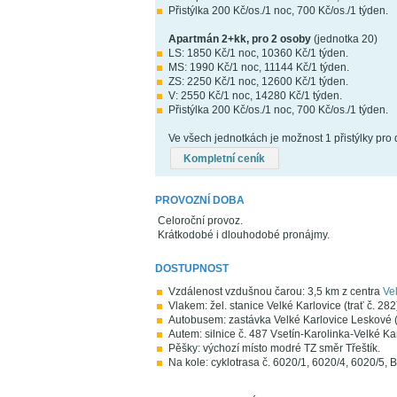
Přistýlka 200 Kč/os./1 noc, 700 Kč/os./1 týden.
Apartmán 2+kk, pro 2 osoby
(jednotka 20)
LS: 1850 Kč/1 noc, 10360 Kč/1 týden.
MS: 1990 Kč/1 noc, 11144 Kč/1 týden.
ZS: 2250 Kč/1 noc, 12600 Kč/1 týden.
V: 2550 Kč/1 noc, 14280 Kč/1 týden.
Přistýlka 200 Kč/os./1 noc, 700 Kč/os./1 týden.
Ve všech jednotkách je možnost 1 přistýlky pro d
Kompletní ceník
PROVOZNÍ DOBA
Celoroční provoz.
Krátkodobé i dlouhodobé pronájmy.
DOSTUPNOST
Vzdálenost vzdušnou čarou: 3,5 km z centra
Ve
Vlakem: žel. stanice Velké Karlovice (trať č. 282
Autobusem: zastávka Velké Karlovice Leskové (
Autem: silnice č. 487 Vsetín-Karolinka-Velké K
Pěšky: výchozí místo modré TZ směr Třeštík.
Na kole: cyklotrasa č. 6020/1, 6020/4, 6020/5, 