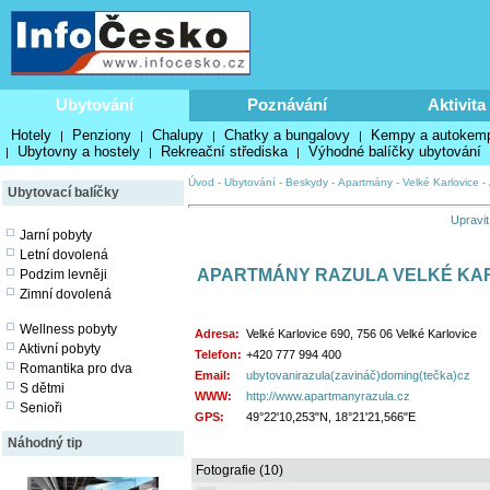
Ubytování
Poznávání
Aktivita
Hotely
Penziony
Chalupy
Chatky a bungalovy
Kempy a autokem
|
|
|
|
Ubytovny a hostely
Rekreační střediska
Výhodné balíčky ubytování
|
|
|
Úvod
-
Ubytování
-
Beskydy
-
Apartmány
-
Velké Karlovice
-
Ubytovací balíčky
Upravit
Jarní pobyty
Letní dovolená
APARTMÁNY RAZULA VELKÉ KA
Podzim levněji
Zimní dovolená
Wellness pobyty
Adresa:
Velké Karlovice 690, 756 06 Velké Karlovice
Aktivní pobyty
Telefon:
+420 777 994 400
Romantika pro dva
Email:
ubytovanirazula(zavináč)doming(tečka)cz
S dětmi
WWW:
http://www.apartmanyrazula.cz
Senioři
GPS:
49°22'10,253"N, 18°21'21,566"E
Náhodný tip
Fotografie (10)