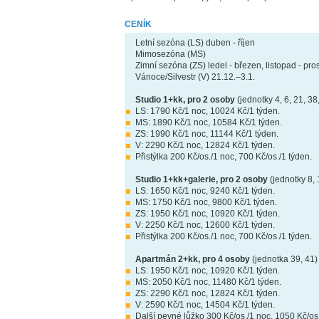
CENÍK
Letní sezóna (LS) duben - říjen
Mimosezóna (MS)
Zimní sezóna (ZS) ledel - březen, listopad - pr
Vánoce/Silvestr (V) 21.12.–3.1.
Studio 1+kk, pro 2 osoby
(jednotky 4, 6, 21, 38
LS: 1790 Kč/1 noc, 10024 Kč/1 týden.
MS: 1890 Kč/1 noc, 10584 Kč/1 týden.
ZS: 1990 Kč/1 noc, 11144 Kč/1 týden.
V: 2290 Kč/1 noc, 12824 Kč/1 týden.
Přistýlka 200 Kč/os./1 noc, 700 Kč/os./1 týden.
Studio 1+kk+galerie, pro 2 osoby
(jednotky 8, 
LS: 1650 Kč/1 noc, 9240 Kč/1 týden.
MS: 1750 Kč/1 noc, 9800 Kč/1 týden.
ZS: 1950 Kč/1 noc, 10920 Kč/1 týden.
V: 2250 Kč/1 noc, 12600 Kč/1 týden.
Přistýlka 200 Kč/os./1 noc, 700 Kč/os./1 týden.
Apartmán 2+kk, pro 4 osoby
(jednotka 39, 41)
LS: 1950 Kč/1 noc, 10920 Kč/1 týden.
MS: 2050 Kč/1 noc, 11480 Kč/1 týden.
ZS: 2290 Kč/1 noc, 12824 Kč/1 týden.
V: 2590 Kč/1 noc, 14504 Kč/1 týden.
Další pevné lůžko 300 Kč/os./1 noc, 1050 Kč/os.