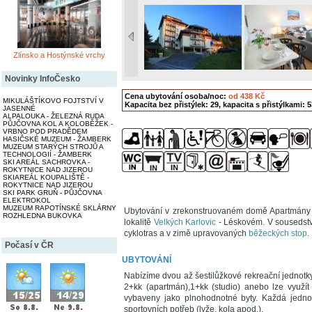
Zlínsko a Hostýnské vrchy
Novinky InfoČesko
Cena ubytování osoba/noc:
od 438 Kč
MIKULÁŠTÍKOVO FOJTSTVÍ V
Kapacita bez přistýlek: 29, kapacita s přistýlkami: 5
JASENNÉ
ALPALOUKA - ŽELEZNÁ RUDA
PŮJČOVNA KOL A KOLOBĚŽEK -
VRBNO POD PRADĚDEM
HASIČSKÉ MUZEUM - ŽAMBERK
MUZEUM STARÝCH STROJŮ A
TECHNOLOGIÍ - ŽAMBERK
SKI AREÁL SACHROVKA -
ROKYTNICE NAD JIZEROU
SKIAREÁL KOUPALIŠTĚ -
ROKYTNICE NAD JIZEROU
SKI PARK GRUŇ - PŮJČOVNA
ELEKTROKOL
MUZEUM RAPOTÍNSKÉ SKLÁRNY
Ubytování v zrekonstruovaném domě Apartmány R
ROZHLEDNA BUKOVKA
lokalitě
Velkých Karlovic
- Léskovém. V sousedst
cyklotras a v zimě upravovaných
běžeckých stop
.
Počasí v ČR
UBYTOVÁNÍ
Nabízíme dvou až šestilůžkové rekreační jednotky (
2+kk (apartmán),1+kk (studio) anebo lze využít 
vybaveny jako plnohodnotné byty. Každá jednot
sportovních potřeb (lyže, kola apod.).