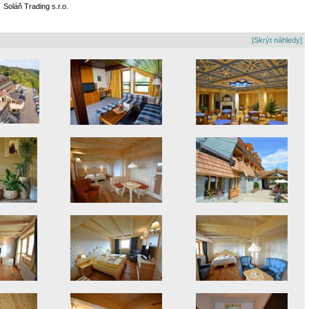
Soláň Trading s.r.o.
[Skrýt náhledy]