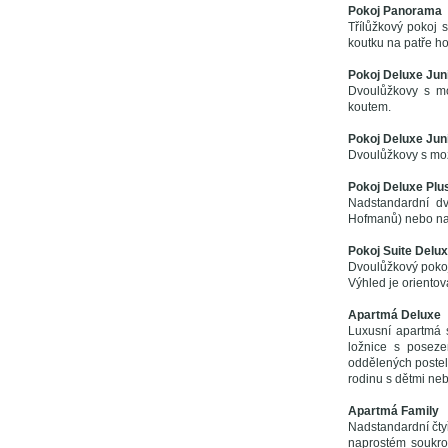
Pokoj Panorama
Třílůžkový pokoj s
koutku na patře ho
Pokoj Deluxe Junio
Dvoulůžkovy s mo
koutem.
Pokoj Deluxe Junio
Dvoulůžkovy s mož
Pokoj Deluxe Plu
Nadstandardní d
Hofmanů) nebo na 
Pokoj Suite Delu
Dvoulůžkový poko
Výhled je orientov
Apartmá Deluxe
Luxusní apartmá 
ložnice s poseze
oddělených postel
rodinu s dětmi nebo
Apartmá Family
Nadstandardní čty
naprostém soukrom