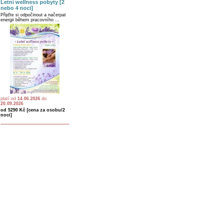
Letní wellness pobyty [2
nebo 4 noci]
Přijďte si odpočinout a načerpat
energii během pracovního ...
platí od
14.06.2026
do
20.09.2026
od 5290 Kč [cena za osobu/2
noci]