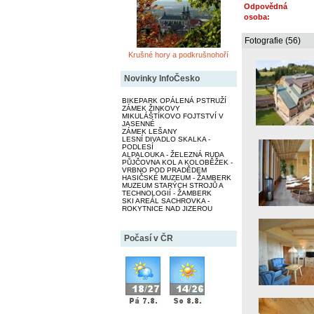
Odpovědná
osoba:
Fotografie (56)
Krušné hory a podkrušnohoří
Novinky InfoČesko
BIKEPARK OPÁLENÁ PSTRUŽÍ
ZÁMEK ŽINKOVY
MIKULÁŠTÍKOVO FOJTSTVÍ V
JASENNÉ
ZÁMEK LEŠANY
LESNÍ DIVADLO SKALKA -
PODLESÍ
ALPALOUKA - ŽELEZNÁ RUDA
PŮJČOVNA KOL A KOLOBĚŽEK -
VRBNO POD PRADĚDEM
HASIČSKÉ MUZEUM - ŽAMBERK
MUZEUM STARÝCH STROJŮ A
TECHNOLOGIÍ - ŽAMBERK
SKI AREÁL SACHROVKA -
ROKYTNICE NAD JIZEROU
Počasí v ČR