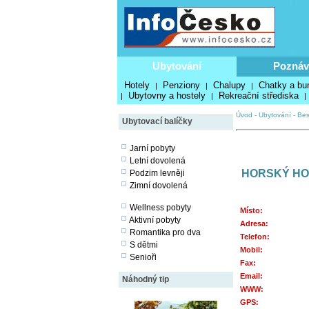
Ubytování
Poznáv
Hotely
Penziony
Chalupy
Chatky a bu
|
|
|
Ubytovny a hostely
Rekreační střediska
|
|
|
Úvod
-
Ubytování
-
Bes
Ubytovací balíčky
Jarní pobyty
Letní dovolená
HORSKÝ HOT
Podzim levněji
Zimní dovolená
Wellness pobyty
Místo:
Aktivní pobyty
Adresa:
Romantika pro dva
Telefon:
S dětmi
Mobil:
Senioři
Fax:
Email:
Náhodný tip
WWW:
GPS: