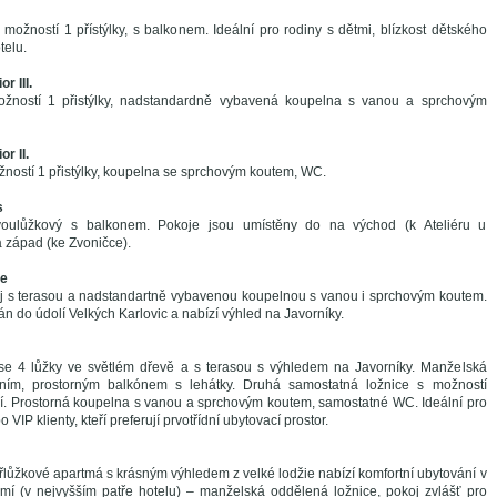
 možností 1 přístýlky, s balkonem. Ideální pro rodiny s dětmi, blízkost dětského
telu.
r III.
žností 1 přistýlky, nadstandardně vybavená koupelna s vanou a sprchovým
r II.
ností 1 přistýlky, koupelna se sprchovým koutem, WC.
s
voulůžkový s balkonem. Pokoje jsou umístěny do na východ (k Ateliéru u
západ (ke Zvoničce).
xe
j s terasou a nadstandartně vybavenou koupelnou s vanou i sprchovým koutem.
án do údolí Velkých Karlovic a nabízí výhled na Javorníky.
se 4 lůžky ve světlém dřevě a s terasou s výhledem na Javorníky. Manželská
ním, prostorným balkónem s lehátky. Druhá samostatná ložnice s možností
í. Prostorná koupelna s vanou a sprchovým koutem, samostatné WC. Ideální pro
 VIP klienty, kteří preferují prvotřídní ubytovací prostor.
řlůžkové apartmá s krásným výhledem z velké lodžie nabízí komfortní ubytování v
í (v nejvyšším patře hotelu) – manželská oddělená ložnice, pokoj zvlášť pro