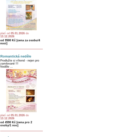
platí od
05.01.2026
do
13.12.2026
od 9500 Kč [cena za osobu/4
noci]
Romantická neděle
Prodlužte si víkend - nejen pro
zamilované !!!
Neděle ...
platí od
05.01.2026
do
13.12.2026
od 4590 Kč [cena pro 2
osoby/1 noc]