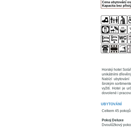
Cena ubytování o
Kapacita bez přistý
Horský hotel Solá
unikátními dřevěný
Nabízí ubytování
širokým sortiment
vyžití. Hotel je u
dovolené i pracova
UBYTOVÁNÍ
Celkem 45 pokojů s
Pokoj Deluxe
Dvoulůžkový pokoj 