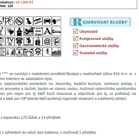
soba/noc:
od 1350 Kč
lek: 125
Ubytování
Kongresové služby
Gastronomické služby
Svatební služby
ň **** se nachází v malebném prostředí Beskyd v nadmořské výšce 816 m n. m. s
mi interiéry ve valašském stylu.
 s nejkrásnějším pohledem na Javorníky, tradiční kuchyni, wellness pobyty s
em procedur a služeb, bazén se slanou vodou, možnost celoročního sportovního
rčen pro nejen pro ty, kteří touží relaxovat a odpočívat, pro ty, co potřebují na
t a také pro VIP klienty kteří preferují naprosté soukromí a nádherný výhled.
 kapacitou 125 lůžek a 14 přistýlek.
s výhledem do údolí, bez balkonu, s možností 1 přistýlky.