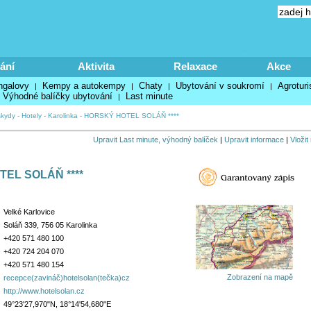
ání
Aktivita
Relaxace
Akce
ngalovy
Kempy a autokempy
Chaty
Ubytování v soukromí
Agroturi
|
|
|
|
Výhodné balíčky ubytování
Last minute
|
kydy
-
Hotely
-
Karolinka
-
HORSKÝ HOTEL SOLÁŇ ****
Upravit Last minute, výhodný balíček
|
Upravit informace
|
Vložit
EL SOLÁŇ ****
Velké Karlovice
Soláň 339, 756 05 Karolinka
+420 571 480 100
+420 724 204 070
+420 571 480 154
Zobrazení na mapě
recepce(zavináč)hotelsolan(tečka)cz
http://www.hotelsolan.cz
49°23'27,970"N, 18°14'54,680"E