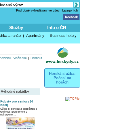
Podrobné vyhledávání ve všech kategoriích
Služby
Info o ČR
stika a ranče
Apartmány
Business hotely
|
|
 novinku
|
Vložit akci
|
Tisknout
Horská služba:
Počasí na
horách
Výhodné nabídky
Pobyty pro seniory [4
noci]
Užijte si pohodu a odpočinek s
wellness programem a
načerpejte ...