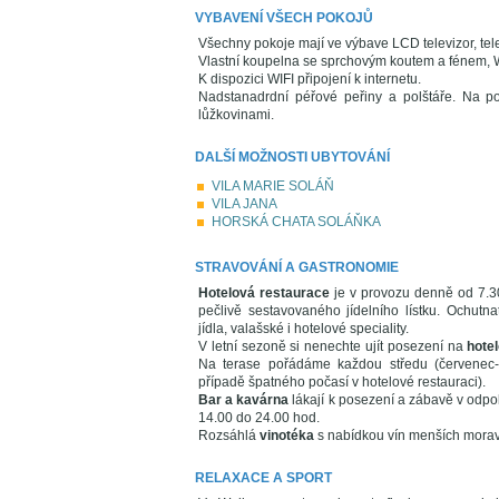
VYBAVENÍ VŠECH POKOJŮ
Všechny pokoje mají ve výbave LCD televizor, tel
Vlastní koupelna se sprchovým koutem a fénem,
K dispozici WIFI připojení k internetu.
Nadstanadrdní péřové peřiny a polštáře. Na p
lůžkovinami.
DALŠÍ MOŽNOSTI UBYTOVÁNÍ
VILA MARIE SOLÁŇ
VILA JANA
HORSKÁ CHATA SOLÁŇKA
STRAVOVÁNÍ A GASTRONOMIE
Hotelová restaurace
je v provozu denně od 7.30
pečlivě sestavovaného jídelního lístku. Ochutna
jídla, valašské i hotelové speciality.
V letní sezoně si nenechte ujít posezení na
hote
Na terase pořádáme každou středu (červenec-s
případě špatného počasí v hotelové restauraci).
Bar a kavárna
lákají k posezení a zábavě v odp
14.00 do 24.00 hod.
Rozsáhlá
vinotéka
s nabídkou vín menších moravs
RELAXACE A SPORT