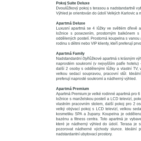
Pokoj Suite Deluxe
Dvoulůžkový pokoj s terasou a nadstandartně v
Výhled je orientován do údolí Velkých Karlovic a n
Apartmá Deluxe
Luxusní apartmá se 4 lůžky ve světlém dřevě a
ložnice s posezením, prostorným balkónem s 
oddělených postelí. Prostorná koupelna s vanou
rodinu s dětmi nebo VIP klienty, kteří preferují prvo
Apartmá Family
Nadstandardní čtyřlůžkové apartmá s krásným výhl
naprostém soukromí (v nejvyšším patře hotelu) 
další 2 osoby s oddělenými lůžky a vlastní TV
velkou sedací soupravou, pracovní stůl. Ideální
preferují naprosté soukromí a nádherný výhled.
Apartmá Premium
Apartmá Premium je velké rodinné apartmá pro 6 o
ložnice s manželskou postelí a LCD televizí, pok
vlastním pracovním stolem, další pokoj pro 2 o
velký obývací pokoj s LCD televizí, velkou sedac
kosmetiku SPA a župany. Koupelna je oddělena 
bazénu a fitness centra. Toto apartmá je vybav
které je nádherný výhled do údolí. Terasa je 
pozorovat nádherné východy slunce. Ideální pro
nadstardantní ubytovací prostory.