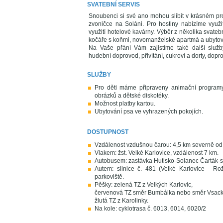
SVATEBNÍ SERVIS
Snoubenci si své ano mohou slíbit v krásném pro
zvoničce na Soláni. Pro hostiny nabízíme využi
využití hotelové kavárny. Výběr z několika svateb
kočáře s koňmi, novomanželské apartmá a ubytov
Na Vaše přání Vám zajistíme také další služby,
hudební doprovod, přivítání, cukroví a dorty, do
SLUŽBY
Pro děti máme připraveny animační programy
obrázků a dětské diskotéky.
Možnost platby kartou.
Ubytování psa ve vyhrazených pokojích.
DOSTUPNOST
Vzdálenost vzdušnou čarou: 4,5 km severně od 
Vlakem: žst. Velké Karlovice, vzdálenost 7 km.
Autobusem: zastávka Hutisko-Solanec Čarták-s
Autem: silnice č. 481 (Velké Karlovice - 
parkoviště.
Pěšky: zelená TZ z Velkých Karlovic,
červenová TZ směr Bumbálka nebo směr Vsack
žlutá TZ z Karolinky.
Na kole: cyklotrasa č. 6013, 6014, 6020/2