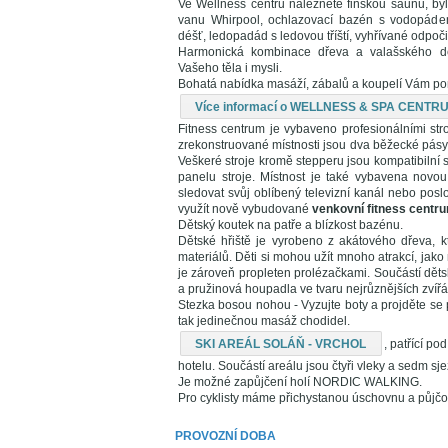
Ve Wellness centru naleznete finskou saunu, by
vanu Whirpool, ochlazovací bazén s vodopádem
déšť, ledopadád s ledovou tříští, vyhřívané odpo
Harmonická kombinace dřeva a valašského desi
Vašeho těla i mysli.
Bohatá nabídka masáží, zábalů a koupelí Vám pom
Více informací o WELLNESS & SPA CENT
Fitness centrum je vybaveno profesionálními stro
zrekonstruované místnosti jsou dva běžecké pásy, 
Veškeré stroje kromě stepperu jsou kompatibilní 
panelu stroje. Místnost je také vybavena novou 
sledovat svůj oblíbený televizní kanál nebo pos
využít nově vybudované
venkovní fitness centr
Dětský koutek na patře a blízkost bazénu.
Dětské hřiště je vyrobeno z akátového dřeva, kt
materiálů. Děti si mohou užít mnoho atrakcí, jako
je zároveň propleten prolézačkami. Součástí děts
a pružinová houpadla ve tvaru nejrůznějších zvířá
Stezka bosou nohou - Vyzujte boty a projděte se p
tak jedinečnou masáž chodidel.
SKI AREÁL SOLÁŇ - VRCHOL
, patřící p
hotelu. Součástí areálu jsou čtyři vleky a sedm sj
Je možné zapůjčení holí NORDIC WALKING.
Pro cyklisty máme přichystanou úschovnu a půjčovn
PROVOZNÍ DOBA