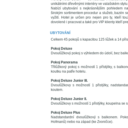
unikátními dřevěnými interiéry ve valašském stylu
Nabízí ubytování s nejkrásnějším pohledem na 
širokým sortimentem procedur a služeb, bazén s
vyžití. Hotel je určen pro nejen pro ty, kteří to
dovolené i pracovat a také pro VIP klienty kteří p
UBYTOVÁNÍ
Celkem 45 pokojů s kapacitou 125 lůžek a 14 přis
Pokoj Deluxe
Dvoulůžkový pokoj s výhledem do údolí, bez balkon
Pokoj Panorama
Třílůžkový pokoj s možností 1 přístýlky, s balkon
koutku na patře hotelu.
Pokoj Deluxe Junior III.
Dvoulůžkovy s možností 1 přistýlky, nadstan
koutem.
Pokoj Deluxe Junior II.
Dvoulůžkovy s možností 1 přistýlky, koupelna se
Pokoj Deluxe Plus
Nadstandardní dvoulůžkový s balkonem. Poko
Hofmanů) nebo na západ (ke Zvoničce).