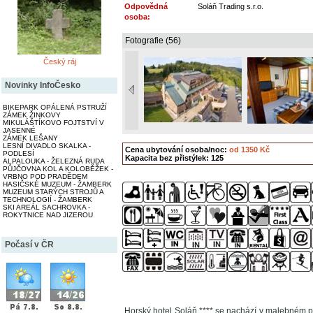
Odpovědná
Soláň Trading s.r.o.
osoba:
Fotografie (56)
Český ráj
Novinky InfoČesko
BIKEPARK OPÁLENÁ PSTRUŽÍ
ZÁMEK ŽINKOVY
MIKULÁŠTÍKOVO FOJTSTVÍ V
JASENNÉ
ZÁMEK LEŠANY
LESNÍ DIVADLO SKALKA -
Cena ubytování osoba/noc:
od 1350 Kč
PODLESÍ
Kapacita bez přistýlek: 125
ALPALOUKA - ŽELEZNÁ RUDA
PŮJČOVNA KOL A KOLOBĚŽEK -
VRBNO POD PRADĚDEM
HASIČSKÉ MUZEUM - ŽAMBERK
MUZEUM STARÝCH STROJŮ A
TECHNOLOGIÍ - ŽAMBERK
SKI AREÁL SACHROVKA -
ROKYTNICE NAD JIZEROU
Počasí v ČR
Horský hotel Soláň **** se nachází v malebném p