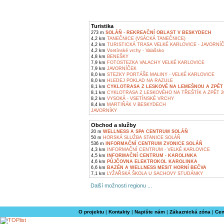
Turistika
273 m
SOLÁŇ - REKREAČNÍ OBLAST V BESKYDECH
4,2 km
TANEČNICE (VSÁCKÁ TANEČNICE)
4,2 km
TURISTICKÁ TRASA VELKÉ KARLOVICE - JAVORNÍ
4,2 km
Vsetínské vrchy - Valašsko
4,8 km
BENEŠKY
7,9 km
FOTOSTEZKA VALACHY VELKÉ KARLOVICE
7,9 km
JAVORNÍČEK
8,0 km
STEZKY PORTÁŠE MALINY - VELKÉ KARLOVICE
8,0 km
HLEDEJ POKLAD NA RAZULE
8,1 km
CYKLOTRASA Z LESKOVÉ NA LEMEŠNOU A ZPĚT 
8,1 km
CYKLOTRASA Z LESKOVÉHO NA TŘEŠTÍK A ZPĚT 2
8,2 km
VYSOKÁ - VSETÍNSKÉ VRCHY
8,4 km
MARTIŇÁK V BESKYDECH
JAVORNÍKY
Obchod a služby
20 m
WELLNESS A SPA CENTRUM SOLÁŇ
50 m
HORSKÁ SLUŽBA STANICE SOLÁŇ
536 m
INFORMAČNÍ CENTRUM ZVONICE SOLÁŇ
4,3 km
INFORMAČNÍ CENTRUM - VELKÉ KARLOVICE
4,5 km
INFORMAČNÍ CENTRUM - KAROLINKA
4,6 km
PŮJČOVNA ELEKTROKOL KAROLINKA
6,6 km
BAZÉN A WELLNESS MESIT HORNÍ BEČVA
7,1 km
LYŽAŘSKÁ ŠKOLA U SACHOVY STUDÁNKY
Další možnosti regionu ...
O projektu
|
Kontakty
|
Napište nám
|
Zákaznická zóna
|
Cen