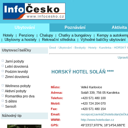
Ubytování
Poznávání
Aktivita
Hotely
Penziony
Chalupy
Chatky a bungalovy
Kempy a autokem
|
|
|
|
Ubytovny a hostely
Rekreační střediska
Výhodné balíčky ubytování
|
|
|
Úvod
-
Ubytování
-
Beskydy
-
Hotely
-
Karolinka
-
HORSKÝ H
Ubytovací balíčky
Upravit
Jarní pobyty
Letní dovolená
HORSKÝ HOTEL SOLÁŇ ****
Podzim levněji
Zimní dovolená
Wellness pobyty
Místo:
Velké Karlovice
Aktivní pobyty
Adresa:
Soláň 339, 756 05 Karolinka
Romantika pro dva
Telefon:
+420 571 480 100
S dětmi
Mobil:
+420 724 204 070
Senioři
Fax:
+420 571 480 154
Email:
recepce(zavináč)hotelsolan(tečk
Náhodný tip
WWW:
http://www.hotelsolan.cz
GPS:
49°23'27,970"N, 18°14'54,680"E