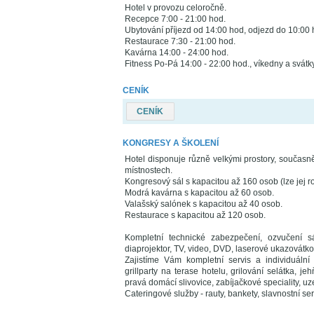
Hotel v provozu celoročně.
Recepce 7:00 - 21:00 hod.
Ubytování příjezd od 14:00 hod, odjezd do 10:00 
Restaurace 7:30 - 21:00 hod.
Kavárna 14:00 - 24:00 hod.
Fitness Po-Pá 14:00 - 22:00 hod., víkedny a svátk
CENÍK
CENÍK
KONGRESY A ŠKOLENÍ
Hotel disponuje různě velkými prostory, současn
místnostech.
Kongresový sál s kapacitou až 160 osob (lze jej ro
Modrá kavárna s kapacitou až 60 osob.
Valašský salónek s kapacitou až 40 osob.
Restaurace s kapacitou až 120 osob.
Kompletní technické zabezpečení, ozvučení sál
diaprojektor, TV, video, DVD, laserové ukazovátko,
Zajistíme Vám kompletní servis a individuální
grillparty na terase hotelu, grilování selátka, j
pravá domácí slivovice, zabíjačkové speciality, uz
Cateringové služby - rauty, bankety, slavnostní se