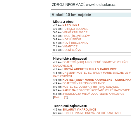
ZDROJ INFORMACÍ: www.hotelsolan.cz
V okolí 10 km najdete
Města a obce
4,5 km
KAROLINKA
4,9 km
HUTISKO-SOLANEC
5,0 km
VELKÉ KARLOVICE
5,2 km
PROSTŘEDNÍ BEČVA
5,4 km
HORNÍ BEČVA
6,7 km
NOVÝ HROZENKOV
7,1 km
VIGANTICE
8,1 km
DOLNÍ BEČVA
Historické zajímavosti
4,1 km
FOJTSTVÍ (NKP) A ROUBENÉ STAVBY VE VELKÝCH
KARLOVICÍCH
4,1 km
LIDOVÁ ARCHITEKTURA V KAROLINCE
4,4 km
DŘEVĚNÝ KOSTEL SV. PANNY MARIE SNĚŽNÉ VE 
KARLOVICÍCH
4,6 km
KOSTEL PANNY MARIE KARMELSKÉ - KAROLINK
4,9 km
FOJTSTVÍ V HUTISKO-SOLANEC
5,0 km
KOSTEL SV. JOSEFA V HUTISKO-SOLANEC
6,2 km
KAPLE NA ROZCESTÍ PODŤATÉ VELKÉ KARLOVICE
6,2 km
ZVONIČKA ZA MILOŇOVOU VELKÉ KARLOVICE
[
]
Další... (3)
Technické zajímavosti
4,5 km
SKLÁRNY V KAROLINCE
6,5 km
ROZHLEDNA MILOŇOVÁ - VELKÉ KARLOVICE