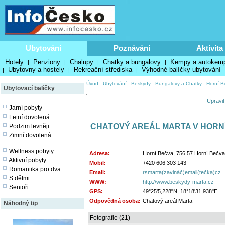
Ubytování
Poznávání
Aktivita
Hotely
Penziony
Chalupy
Chatky a bungalovy
Kempy a autokem
|
|
|
|
Ubytovny a hostely
Rekreační střediska
Výhodné balíčky ubytování
|
|
|
Úvod
-
Ubytování
-
Beskydy
-
Bungalovy a Chatky
-
Horní B
Ubytovací balíčky
Upravit
Jarní pobyty
Letní dovolená
CHATOVÝ AREÁL MARTA V HORN
Podzim levněji
Zimní dovolená
Wellness pobyty
Adresa:
Horní Bečva, 756 57 Horní Bečva
Aktivní pobyty
Mobil:
+420 606 303 143
Romantika pro dva
Email:
rsmarta(zavináč)email(tečka)cz
S dětmi
WWW:
http://www.beskydy-marta.cz
Senioři
GPS:
49°25'5,228"N, 18°18'31,938"E
Odpovědná osoba:
Chatový areál Marta
Náhodný tip
Fotografie (21)