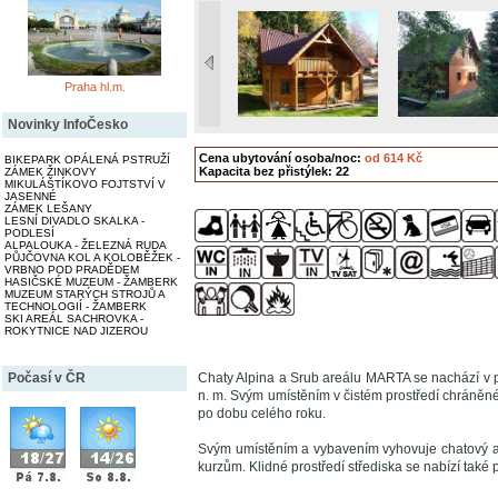
Praha hl.m.
Novinky InfoČesko
Cena ubytování osoba/noc:
od 614 Kč
BIKEPARK OPÁLENÁ PSTRUŽÍ
Kapacita bez přistýlek: 22
ZÁMEK ŽINKOVY
MIKULÁŠTÍKOVO FOJTSTVÍ V
JASENNÉ
ZÁMEK LEŠANY
LESNÍ DIVADLO SKALKA -
PODLESÍ
ALPALOUKA - ŽELEZNÁ RUDA
PŮJČOVNA KOL A KOLOBĚŽEK -
VRBNO POD PRADĚDEM
HASIČSKÉ MUZEUM - ŽAMBERK
MUZEUM STARÝCH STROJŮ A
TECHNOLOGIÍ - ŽAMBERK
SKI AREÁL SACHROVKA -
ROKYTNICE NAD JIZEROU
Počasí v ČR
Chaty Alpina a Srub areálu MARTA se nachází v 
n. m. Svým umístěním v čistém prostředí chráněné 
po dobu celého roku.
Svým umístěním a vybavením vyhovuje chatový are
kurzům. Klidné prostředí střediska se nabízí také