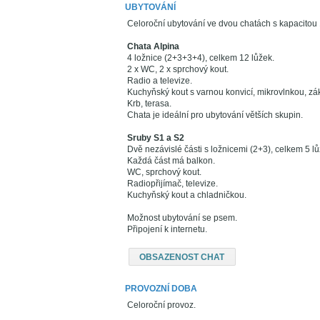
UBYTOVÁNÍ
Celoroční ubytování ve dvou chatách s kapacitou
Chata Alpina
4 ložnice (2+3+3+4), celkem 12 lůžek.
2 x WC, 2 x sprchový kout.
Radio a televize.
Kuchyňský kout s varnou konvicí, mikrovlnkou, z
Krb, terasa.
Chata je ideální pro ubytování větších skupin.
Sruby S1 a S2
Dvě nezávislé části s ložnicemi (2+3), celkem 5 lů
Každá část má balkon.
WC, sprchový kout.
Radiopřijímač, televize.
Kuchyňský kout a chladničkou.
Možnost ubytování se psem.
Připojení k internetu.
OBSAZENOST CHAT
PROVOZNÍ DOBA
Celoroční provoz.