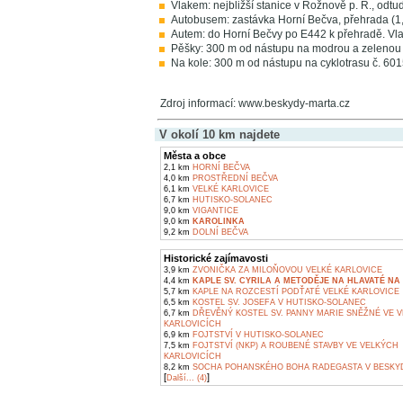
Vlakem: nejbližší stanice v Rožnově p. R., odt
Autobusem: zastávka Horní Bečva, přehrada (1,3
Autem: do Horní Bečvy po E442 k přehradě. Vlas
Pěšky: 300 m od nástupu na modrou a zelenou
Na kole: 300 m od nástupu na cyklotrasu č. 60
Zdroj informací: www.beskydy-marta.cz
V okolí 10 km najdete
Města a obce
2,1 km
HORNÍ BEČVA
4,0 km
PROSTŘEDNÍ BEČVA
6,1 km
VELKÉ KARLOVICE
6,7 km
HUTISKO-SOLANEC
9,0 km
VIGANTICE
9,0 km
KAROLINKA
9,2 km
DOLNÍ BEČVA
Historické zajímavosti
3,9 km
ZVONIČKA ZA MILOŇOVOU VELKÉ KARLOVICE
4,4 km
KAPLE SV. CYRILA A METODĚJE NA HLAVATÉ NA 
5,7 km
KAPLE NA ROZCESTÍ PODŤATÉ VELKÉ KARLOVICE
6,5 km
KOSTEL SV. JOSEFA V HUTISKO-SOLANEC
6,7 km
DŘEVĚNÝ KOSTEL SV. PANNY MARIE SNĚŽNÉ VE 
KARLOVICÍCH
6,9 km
FOJTSTVÍ V HUTISKO-SOLANEC
7,5 km
FOJTSTVÍ (NKP) A ROUBENÉ STAVBY VE VELKÝCH
KARLOVICÍCH
8,2 km
SOCHA POHANSKÉHO BOHA RADEGASTA V BESKY
[
]
Další... (4)