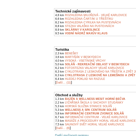
Technické zajímavosti
4,6 km
ROZHLEDNA MILOŇOVÁ - VELKÉ KARLOVICE
6,6 km
ROZHLEDNA ČARTÁK U TŘEŠTÍKU
8,2 km
ROZHLEDNA CYRILKA NA PUSTEVNÁCH
8,8 km
STEZKA VALAŠKA NA PUSTEVNÁCH
8,9 km
SKLÁRNY V KAROLINCE
9,5 km
VODNÍ NÁDRŽ MAXŮV KLAUS
Turistika
2,3 km
BENEŠKY
3,6 km
MARTIŇÁK V BESKYDECH
4,0 km
VYSOKÁ - VSETÍNSKÉ VRCHY
5,0 km
SOLÁŇ - REKREAČNÍ OBLAST V BESKYDECH
6,2 km
FOTOSTEZKA VALACHY VELKÉ KARLOVICE
6,3 km
CYKLOTRASA Z LESKOVÉHO NA TŘEŠTÍK A ZPĚT 2
6,3 km
CYKLOTRASA Z LESKOVÉ NA LEMEŠNOU A ZPĚT 
6,4 km
HLEDEJ POKLAD NA RAZULE
[
]
Další... (11)
Obchod a služby
1,3 km
BAZÉN A WELLNESS MESIT HORNÍ BEČVA
2,2 km
LYŽAŘSKÁ ŠKOLA U SACHOVY STUDÁNKY
5,3 km
HORSKÁ SLUŽBA STANICE SOLÁŇ
5,3 km
WELLNESS A SPA CENTRUM SOLÁŇ
5,8 km
INFORMAČNÍ CENTRUM ZVONICE SOLÁŇ
6,7 km
INFORMAČNÍ CENTRUM - VELKÉ KARLOVICE
7,5 km
MASÁŽE A PROCEDURY HORAL VELKÉ KARLOVICE
7,5 km
SAUNOVÝ SVĚT HORAL VELKÉ KARLOVICE
[
]
Další... (6)
Další možnosti regionu ...