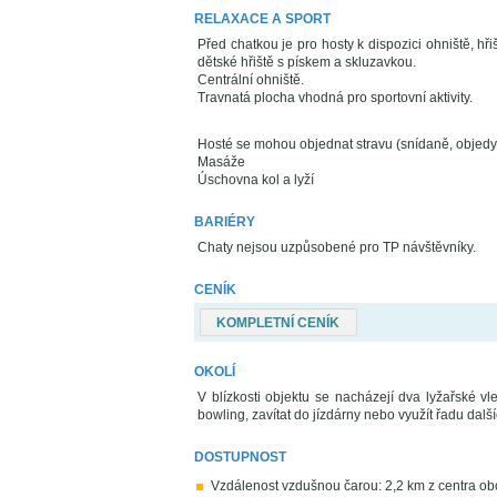
RELAXACE A SPORT
Před chatkou je pro hosty k dispozici ohniště, hř
dětské hřiště s pískem a skluzavkou.
Centrální ohniště.
Travnatá plocha vhodná pro sportovní aktivity.
Hosté se mohou objednat stravu (snídaně, objedy
Masáže
Úschovna kol a lyží
BARIÉRY
Chaty nejsou uzpůsobené pro TP návštěvníky.
CENÍK
KOMPLETNÍ CENÍK
OKOLÍ
V blízkosti objektu se nacházejí dva lyžařské v
bowling, zavítat do jízdárny nebo využít řadu další
DOSTUPNOST
Vzdálenost vzdušnou čarou: 2,2 km z centra ob