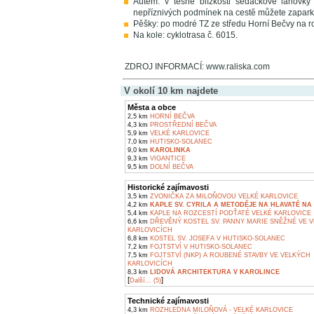
Autem: v těsné blízkosti sedačkové lanovky
nepříznivých podmínek na cestě můžete zaparko
Pěšky: po modré TZ ze středu Horní Bečvy na r
Na kole: cyklotrasa č. 6015.
ZDROJ INFORMACÍ: www.raliska.com
V okolí 10 km najdete
Města a obce
2,5 km
HORNÍ BEČVA
4,3 km
PROSTŘEDNÍ BEČVA
5,9 km
VELKÉ KARLOVICE
7,0 km
HUTISKO-SOLANEC
9,0 km
KAROLINKA
9,3 km
VIGANTICE
9,5 km
DOLNÍ BEČVA
Historické zajímavosti
3,5 km
ZVONIČKA ZA MILOŇOVOU VELKÉ KARLOVICE
4,2 km
KAPLE SV. CYRILA A METODĚJE NA HLAVATÉ NA 
5,4 km
KAPLE NA ROZCESTÍ PODŤATÉ VELKÉ KARLOVICE
6,6 km
DŘEVĚNÝ KOSTEL SV. PANNY MARIE SNĚŽNÉ VE 
KARLOVICÍCH
6,8 km
KOSTEL SV. JOSEFA V HUTISKO-SOLANEC
7,2 km
FOJTSTVÍ V HUTISKO-SOLANEC
7,5 km
FOJTSTVÍ (NKP) A ROUBENÉ STAVBY VE VELKÝCH
KARLOVICÍCH
8,3 km
LIDOVÁ ARCHITEKTURA V KAROLINCE
[
]
Další... (5)
Technické zajímavosti
4,3 km
ROZHLEDNA MILOŇOVÁ - VELKÉ KARLOVICE