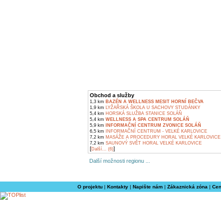
Obchod a služby
1,3 km
BAZÉN A WELLNESS MESIT HORNÍ BEČVA
1,9 km
LYŽAŘSKÁ ŠKOLA U SACHOVY STUDÁNKY
5,4 km
HORSKÁ SLUŽBA STANICE SOLÁŇ
5,4 km
WELLNESS A SPA CENTRUM SOLÁŇ
5,9 km
INFORMAČNÍ CENTRUM ZVONICE SOLÁŇ
6,5 km
INFORMAČNÍ CENTRUM - VELKÉ KARLOVICE
7,2 km
MASÁŽE A PROCEDURY HORAL VELKÉ KARLOVICE
7,2 km
SAUNOVÝ SVĚT HORAL VELKÉ KARLOVICE
[
]
Další... (6)
Další možnosti regionu ...
O projektu
|
Kontakty
|
Napište nám
|
Zákaznická zóna
|
Cen