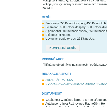
Pokoje 2x třílůžkový, 2x čtyřlůžkový a 2x pětilůžko
Pokoje jsou vybaveny vlastním sociálním zařízen
na Wi-Fi.
CENÍK
Bez stravy 550 Kč/noc/dospělý, 450 Kč/noc/dítě 
Se snídaní 650 Kč/noc/dospělý, 500 Kč/noc/dítě
S polopenzí 800 Kč/noc/dospělý, 650 Kč/noc/dít
Dítě do 3 let zdarma.
Ubytovací poplatek obci 25 Kč/noc/os.
KOMPLETNÍ CENÍK
RODINNÉ AKCE
Přijímáme objednávky na slavnostní obědy, svatby,
RELAXACE A SPORT
SKI AREÁL RALIŠKA
DVOUSEDAČKOVÁ LANOVÁ DRÁHA RALIŠK
DOSTUPNOST
Vzdálenost vzdušnou čarou: 3 km ze středu ob
Autobusem: linka Rožnov pod Radhoštěm-Horní