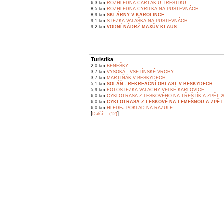
6,3 km
ROZHLEDNA ČARTÁK U TŘEŠTÍKU
8,5 km
ROZHLEDNA CYRILKA NA PUSTEVNÁCH
8,9 km
SKLÁRNY V KAROLINCE
9,1 km
STEZKA VALAŠKA NA PUSTEVNÁCH
9,2 km
VODNÍ NÁDRŽ MAXŮV KLAUS
Turistika
2,0 km
BENEŠKY
3,7 km
VYSOKÁ - VSETÍNSKÉ VRCHY
3,7 km
MARTIŇÁK V BESKYDECH
5,1 km
SOLÁŇ - REKREAČNÍ OBLAST V BESKYDECH
5,9 km
FOTOSTEZKA VALACHY VELKÉ KARLOVICE
6,0 km
CYKLOTRASA Z LESKOVÉHO NA TŘEŠTÍK A ZPĚT 2
6,0 km
CYKLOTRASA Z LESKOVÉ NA LEMEŠNOU A ZPĚT 
6,0 km
HLEDEJ POKLAD NA RAZULE
[
]
Další... (12)