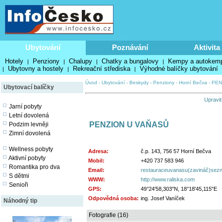
Ubytování
Poznávání
Aktivita
Hotely
Penziony
Chalupy
Chatky a bungalovy
Kempy a autokem
|
|
|
|
Ubytovny a hostely
Rekreační střediska
Výhodné balíčky ubytování
|
|
|
Úvod
-
Ubytování
-
Beskydy
-
Penziony
-
Horní Bečva
-
PEN
Ubytovací balíčky
Upravit
Jarní pobyty
Letní dovolená
PENZION U VAŇASŮ
Podzim levněji
Zimní dovolená
Wellness pobyty
Adresa:
č.p. 143, 756 57 Horní Bečva
Aktivní pobyty
Mobil:
+420 737 583 946
Romantika pro dva
Email:
restauraceuvanasu(zavináč)sez
S dětmi
WWW:
http://www.raliska.com
Senioři
GPS:
49°24'58,303"N, 18°18'45,115"E
Odpovědná osoba:
ing. Josef Vaníček
Náhodný tip
Fotografie (16)