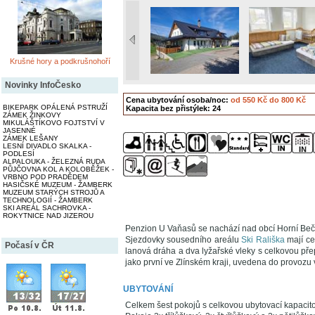
Krušné hory a podkrušnohoří
Novinky InfoČesko
Cena ubytování osoba/noc:
od 550 Kč do 800 Kč
BIKEPARK OPÁLENÁ PSTRUŽÍ
Kapacita bez přistýlek: 24
ZÁMEK ŽINKOVY
MIKULÁŠTÍKOVO FOJTSTVÍ V
JASENNÉ
ZÁMEK LEŠANY
LESNÍ DIVADLO SKALKA -
PODLESÍ
ALPALOUKA - ŽELEZNÁ RUDA
PŮJČOVNA KOL A KOLOBĚŽEK -
VRBNO POD PRADĚDEM
HASIČSKÉ MUZEUM - ŽAMBERK
MUZEUM STARÝCH STROJŮ A
TECHNOLOGIÍ - ŽAMBERK
SKI AREÁL SACHROVKA -
ROKYTNICE NAD JIZEROU
Penzion U Vaňasů se nachází nad obcí Horní Bečva
Sjezdovky sousedního areálu
Ski Rališka
mají ce
Počasí v ČR
lanová dráha a dva lyžařské vleky s celkovou p
jako první ve Zlínském kraji, uvedena do provozu
UBYTOVÁNÍ
Celkem šest pokojů s celkovou ubytovací kapacito