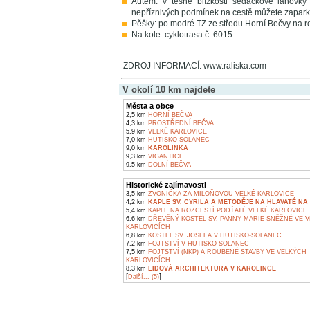
Autem: v těsné blízkosti sedačkové lanovky
nepříznivých podmínek na cestě můžete zaparko
Pěšky: po modré TZ ze středu Horní Bečvy na r
Na kole: cyklotrasa č. 6015.
ZDROJ INFORMACÍ: www.raliska.com
V okolí 10 km najdete
Města a obce
2,5 km
HORNÍ BEČVA
4,3 km
PROSTŘEDNÍ BEČVA
5,9 km
VELKÉ KARLOVICE
7,0 km
HUTISKO-SOLANEC
9,0 km
KAROLINKA
9,3 km
VIGANTICE
9,5 km
DOLNÍ BEČVA
Historické zajímavosti
3,5 km
ZVONIČKA ZA MILOŇOVOU VELKÉ KARLOVICE
4,2 km
KAPLE SV. CYRILA A METODĚJE NA HLAVATÉ NA 
5,4 km
KAPLE NA ROZCESTÍ PODŤATÉ VELKÉ KARLOVICE
6,6 km
DŘEVĚNÝ KOSTEL SV. PANNY MARIE SNĚŽNÉ VE 
KARLOVICÍCH
6,8 km
KOSTEL SV. JOSEFA V HUTISKO-SOLANEC
7,2 km
FOJTSTVÍ V HUTISKO-SOLANEC
7,5 km
FOJTSTVÍ (NKP) A ROUBENÉ STAVBY VE VELKÝCH
KARLOVICÍCH
8,3 km
LIDOVÁ ARCHITEKTURA V KAROLINCE
[
]
Další... (5)