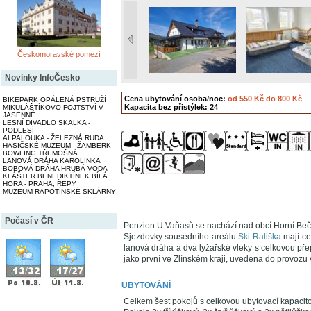
Českomoravské pomezí
Novinky InfoČesko
Cena ubytování osoba/noc:
od 550 Kč do 800 Kč
BIKEPARK OPÁLENÁ PSTRUŽÍ
Kapacita bez přistýlek: 24
MIKULÁŠTÍKOVO FOJTSTVÍ V
JASENNÉ
LESNÍ DIVADLO SKALKA -
PODLESÍ
ALPALOUKA - ŽELEZNÁ RUDA
HASIČSKÉ MUZEUM - ŽAMBERK
BOWLING TŘEMOŠNÁ
LANOVÁ DRÁHA KAROLINKA
BOBOVÁ DRÁHA HRUBÁ VODA
KLÁŠTER BENEDIKTÍNEK BÍLÁ
HORA - PRAHA, ŘEPY
MUZEUM RAPOTÍNSKÉ SKLÁRNY
Počasí v ČR
Penzion U Vaňasů se nachází nad obcí Horní Bečva
Sjezdovky sousedního areálu
Ski Rališka
mají ce
lanová dráha a dva lyžařské vleky s celkovou p
jako první ve Zlínském kraji, uvedena do provozu
UBYTOVÁNÍ
Celkem šest pokojů s celkovou ubytovací kapacito