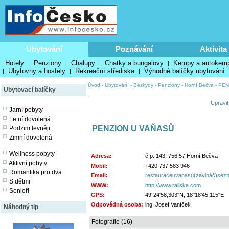
Ubytování
Poznávání
Aktivita
Hotely
Penziony
Chalupy
Chatky a bungalovy
Kempy a autokem
|
|
|
|
Ubytovny a hostely
Rekreační střediska
Výhodné balíčky ubytování
|
|
|
Úvod
-
Ubytování
-
Beskydy
-
Penziony
-
Horní Bečva
-
PEN
Ubytovací balíčky
Upravit
Jarní pobyty
Letní dovolená
PENZION U VAŇASŮ
Podzim levněji
Zimní dovolená
Wellness pobyty
Adresa:
č.p. 143, 756 57 Horní Bečva
Aktivní pobyty
Mobil:
+420 737 583 946
Romantika pro dva
Email:
restauraceuvanasu(zavináč)sez
S dětmi
WWW:
http://www.raliska.com
Senioři
GPS:
49°24'58,303"N, 18°18'45,115"E
Odpovědná osoba:
ing. Josef Vaníček
Náhodný tip
Fotografie (16)