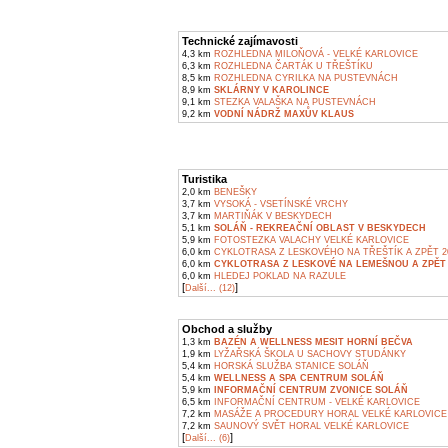
Technické zajímavosti
4,3 km
ROZHLEDNA MILOŇOVÁ - VELKÉ KARLOVICE
6,3 km
ROZHLEDNA ČARTÁK U TŘEŠTÍKU
8,5 km
ROZHLEDNA CYRILKA NA PUSTEVNÁCH
8,9 km
SKLÁRNY V KAROLINCE
9,1 km
STEZKA VALAŠKA NA PUSTEVNÁCH
9,2 km
VODNÍ NÁDRŽ MAXŮV KLAUS
Turistika
2,0 km
BENEŠKY
3,7 km
VYSOKÁ - VSETÍNSKÉ VRCHY
3,7 km
MARTIŇÁK V BESKYDECH
5,1 km
SOLÁŇ - REKREAČNÍ OBLAST V BESKYDECH
5,9 km
FOTOSTEZKA VALACHY VELKÉ KARLOVICE
6,0 km
CYKLOTRASA Z LESKOVÉHO NA TŘEŠTÍK A ZPĚT 2
6,0 km
CYKLOTRASA Z LESKOVÉ NA LEMEŠNOU A ZPĚT 
6,0 km
HLEDEJ POKLAD NA RAZULE
[
]
Další... (12)
Obchod a služby
1,3 km
BAZÉN A WELLNESS MESIT HORNÍ BEČVA
1,9 km
LYŽAŘSKÁ ŠKOLA U SACHOVY STUDÁNKY
5,4 km
HORSKÁ SLUŽBA STANICE SOLÁŇ
5,4 km
WELLNESS A SPA CENTRUM SOLÁŇ
5,9 km
INFORMAČNÍ CENTRUM ZVONICE SOLÁŇ
6,5 km
INFORMAČNÍ CENTRUM - VELKÉ KARLOVICE
7,2 km
MASÁŽE A PROCEDURY HORAL VELKÉ KARLOVICE
7,2 km
SAUNOVÝ SVĚT HORAL VELKÉ KARLOVICE
[
]
Další... (6)