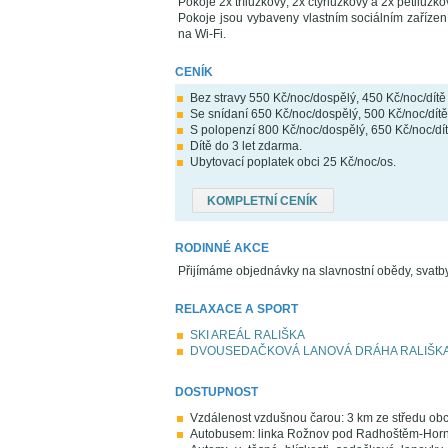
Pokoje 2x třílůžkový, 2x čtyřlůžkový a 2x pětilůžko
Pokoje jsou vybaveny vlastním sociálním zařízen
na Wi-Fi.
CENÍK
Bez stravy 550 Kč/noc/dospělý, 450 Kč/noc/dítě 
Se snídaní 650 Kč/noc/dospělý, 500 Kč/noc/dítě
S polopenzí 800 Kč/noc/dospělý, 650 Kč/noc/dít
Dítě do 3 let zdarma.
Ubytovací poplatek obci 25 Kč/noc/os.
KOMPLETNÍ CENÍK
RODINNÉ AKCE
Přijímáme objednávky na slavnostní obědy, svatby,
RELAXACE A SPORT
SKI AREÁL RALIŠKA
DVOUSEDAČKOVÁ LANOVÁ DRÁHA RALIŠK
DOSTUPNOST
Vzdálenost vzdušnou čarou: 3 km ze středu ob
Autobusem: linka Rožnov pod Radhoštěm-Horní