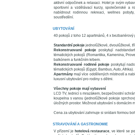
aktivní odpočinek a relaxaci. Hotel je svým vybave
sportovní a vzdělávací kurzy, společenské a r
nabídnout rodinnou rekreaci, wellnes pobyty,
soustředění.
UBYTOVÁNÍ
40 pokojů z toho 12 apartmánů, 4 x bezbariérový 
Standardní pokoje
jednolůžkové, dvoulůžkové, tříl
Rekonstruované pokoje
poskytují nadstandar
tématických pokojů (Romantika, Kamenina, Prove
balkónem a funkčním krbem.
Rekonstruované rodinné pokoje
poskytují nads
tématických pokojů (Egypt, Bambus, Auto, Afrika).
Apartmány
mají více oddělených místností a nab
luxusní ubytování pro rodiny s dětmi.
Všechny pokoje mají vybavení
LCD TV, lednicí s mrazákem, bezpečnostní schránka,
koupelna s vanou (jednolůžkové pokoje sprchový
úložných prostor. Možnost ubytování s domácím 
Cena za ubytování zahrnuje si snídani formou bo
STRAVOVÁNÍ A GASTRONOMIE
V přízemí je
hotelová restaurace
, ve které se p