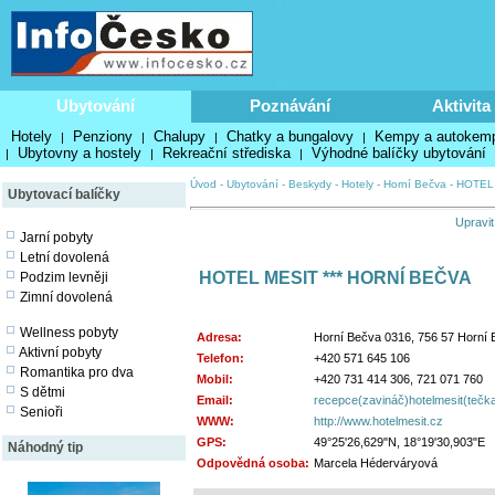
Ubytování
Poznávání
Aktivita
Hotely
Penziony
Chalupy
Chatky a bungalovy
Kempy a autokem
|
|
|
|
Ubytovny a hostely
Rekreační střediska
Výhodné balíčky ubytování
|
|
|
Úvod
-
Ubytování
-
Beskydy
-
Hotely
-
Horní Bečva
-
HOTEL 
Ubytovací balíčky
Upravit
Jarní pobyty
Letní dovolená
HOTEL MESIT *** HORNÍ BEČVA
Podzim levněji
Zimní dovolená
Wellness pobyty
Adresa:
Horní Bečva 0316, 756 57 Horní
Aktivní pobyty
Telefon:
+420 571 645 106
Romantika pro dva
Mobil:
+420 731 414 306, 721 071 760
S dětmi
Email:
recepce(zavináč)hotelmesit(tečk
Senioři
WWW:
http://www.hotelmesit.cz
GPS:
49°25'26,629"N, 18°19'30,903"E
Náhodný tip
Odpovědná osoba:
Marcela Héderváryová