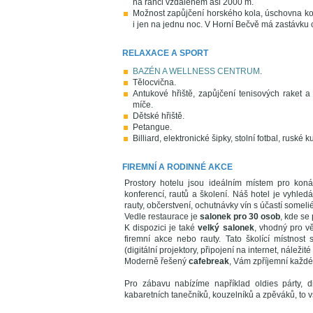
na ranči vzdáleném asi 2000 m.
Možnost zapůjčení horského kola, úschovna kol
i jen na jednu noc. V Horní Bečvě má zastávku 
RELAXACE A SPORT
BAZÉN A WELLNESS CENTRUM
.
Tělocvična.
Antukové hřiště, zapůjčení tenisových raket 
míče.
Dětské hřiště.
Petangue.
Billiard, elektronické šipky, stolní fotbal, ruské 
FIREMNÍ A RODINNÉ AKCE
Prostory hotelu jsou ideálním místem pro koná
konferencí, rautů a školení. Náš hotel je vyhle
rauty, občerstvení, ochutnávky vín s účastí someli
Vedle restaurace je
salonek pro 30 osob
, kde se
K dispozici je také
velký salonek
, vhodný pro vě
firemní akce nebo rauty. Tato školící místnost
(digitální projektory, připojení na internet, náležité
Moderně řešený
cafebreak
, Vám zpříjemní každé
Pro zábavu nabízíme například oldies párty, 
kabaretních tanečníků, kouzelníků a zpěváků, to v