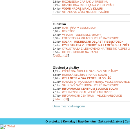
5,8 km
ROZHLEDNA ČARTÁK U TŘEŠTÍKU
8,2 km
ROZHLEDNA CYRILKA NA PUSTEVNÁCH
8,4 km
VODNÍ NÁDRŽ MAXŮV KLAUS
8,7 km
STEZKA VALAŠKA NA PUSTEVNÁCH
Turistika
2,8 km
MARTIŇÁK V BESKYDECH
3,0 km
BENEŠKY
3,4 km
VYSOKÁ - VSETÍNSKÉ VRCHY
6,3 km
FOTOSTEZKA VALACHY VELKÉ KARLOVICE
6,3 km
SOLÁŇ - REKREAČNÍ OBLAST V BESKYDECH
6,4 km
CYKLOTRASA Z LESKOVÉ NA LEMEŠNOU A ZPĚT 
6,4 km
CYKLOTRASA Z LESKOVÉHO NA TŘEŠTÍK A ZPĚT 2
6,5 km
HLEDEJ POKLAD NA RAZULE
[
]
Další... (15)
Obchod a služby
1,2 km
LYŽAŘSKÁ ŠKOLA U SACHOVY STUDÁNKY
6,6 km
HORSKÁ SLUŽBA STANICE SOLÁŇ
6,6 km
WELLNESS A SPA CENTRUM SOLÁŇ
7,1 km
MASÁŽE A PROCEDURY HORAL VELKÉ KARLOVICE
7,1 km
SAUNOVÝ SVĚT HORAL VELKÉ KARLOVICE
7,1 km
INFORMAČNÍ CENTRUM ZVONICE SOLÁŇ
7,1 km
WELLNESS HORAL VELKÉ KARLOVICE
7,7 km
INFORMAČNÍ CENTRUM - VELKÉ KARLOVICE
[
]
Další... (11)
Další možnosti regionu ...
O projektu
|
Kontakty
|
Napište nám
|
Zákaznická zóna
|
Cen