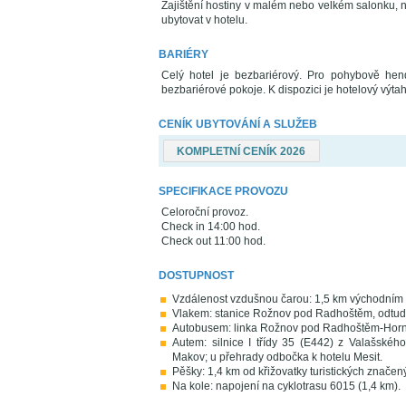
Zajištění hostiny v malém nebo velkém salonku,
ubytovat v hotelu.
BARIÉRY
Celý hotel je bezbariérový. Pro pohybově he
bezbariérové pokoje. K dispozici je hotelový výta
CENÍK UBYTOVÁNÍ A SLUŽEB
KOMPLETNÍ CENÍK 2026
SPECIFIKACE PROVOZU
Celoroční provoz.
Check in 14:00 hod.
Check out 11:00 hod.
DOSTUPNOST
Vzdálenost vzdušnou čarou: 1,5 km východní
Vlakem: stanice Rožnov pod Radhoštěm, odtu
Autobusem: linka Rožnov pod Radhoštěm-Horní
Autem: silnice I třídy 35 (E442) z Valašskéh
Makov; u přehrady odbočka k hotelu Mesit.
Pěšky: 1,4 km od křižovatky turistických značený
Na kole: napojení na cyklotrasu 6015 (1,4 km).