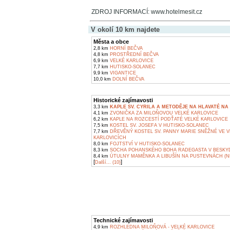
ZDROJ INFORMACÍ: www.hotelmesit.cz
V okolí 10 km najdete
Města a obce
2,8 km
HORNÍ BEČVA
4,8 km
PROSTŘEDNÍ BEČVA
6,9 km
VELKÉ KARLOVICE
7,7 km
HUTISKO-SOLANEC
9,9 km
VIGANTICE
10,0 km
DOLNÍ BEČVA
Historické zajímavosti
3,3 km
KAPLE SV. CYRILA A METODĚJE NA HLAVATÉ NA 
4,1 km
ZVONIČKA ZA MILOŇOVOU VELKÉ KARLOVICE
6,2 km
KAPLE NA ROZCESTÍ PODŤATÉ VELKÉ KARLOVICE
7,5 km
KOSTEL SV. JOSEFA V HUTISKO-SOLANEC
7,7 km
DŘEVĚNÝ KOSTEL SV. PANNY MARIE SNĚŽNÉ VE 
KARLOVICÍCH
8,0 km
FOJTSTVÍ V HUTISKO-SOLANEC
8,3 km
SOCHA POHANSKÉHO BOHA RADEGASTA V BESKY
8,4 km
ÚTULNY MAMĚNKA A LIBUŠÍN NA PUSTEVNÁCH (N
[
]
Další... (10)
Technické zajímavosti
4,9 km
ROZHLEDNA MILOŇOVÁ - VELKÉ KARLOVICE