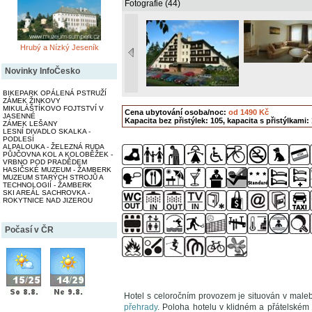
Fotografie (44)
Hrubý a Nízký Jeseník
Novinky InfoČesko
BIKEPARK OPÁLENÁ PSTRUŽÍ
ZÁMEK ŽINKOVY
MIKULÁŠTÍKOVO FOJTSTVÍ V
Cena ubytování osoba/noc:
od 1490 Kč
JASENNÉ
Kapacita bez přistýlek: 105, kapacita s přistýlkami:
ZÁMEK LEŠANY
LESNÍ DIVADLO SKALKA -
PODLESÍ
ALPALOUKA - ŽELEZNÁ RUDA
PŮJČOVNA KOL A KOLOBĚŽEK -
VRBNO POD PRADĚDEM
HASIČSKÉ MUZEUM - ŽAMBERK
MUZEUM STARÝCH STROJŮ A
TECHNOLOGIÍ - ŽAMBERK
SKI AREÁL SACHROVKA -
ROKYTNICE NAD JIZEROU
Počasí v ČR
Hotel s celoročním provozem je situován v mal
přehrady
. Poloha hotelu v klidném a přátelském 