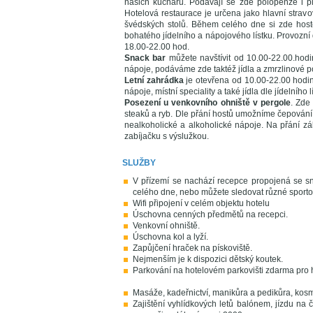
našich kuchařů. Podávají se zde polopenze i pl
Hotelová restaurace je určena jako hlavní stravo
švédských stolů. Během celého dne si zde hos
bohatého jídelního a nápojového lístku. Provozn
18.00-22.00 hod.
Snack bar
můžete navštívit od 10.00-22.00.hod
nápoje, podáváme zde taktéž jídla a zmrzlinové p
Letní zahrádka
je otevřena od 10.00-22.00 hodin
nápoje, místní speciality a také jídla dle jídelního l
Posezení u venkovního ohniště v pergole
. Zde
steaků a ryb. Dle přání hostů umožníme čepování
nealkoholické a alkoholické nápoje. Na přání 
zabíjačku s výslužkou.
SLUŽBY
V přízemí se nachází recepce propojená se s
celého dne, nebo můžete sledovat různé sporto
Wifi připojení v celém objektu hotelu
Úschovna cenných předmětů na recepci.
Venkovní ohniště.
Úschovna kol a lyží.
Zapůjčení hraček na pískoviště.
Nejmenším je k dispozici dětský koutek.
Parkování na hotelovém parkovišti zdarma pro h
Masáže, kadeřnictví, manikůra a pedikůra, kosm
Zajištění vyhlídkových letů balónem, jízdu na č