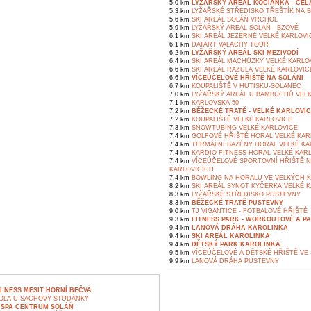
5,0 km
LYŽAŘSKÝ AREÁL KOCIANKA - ČE
5,3 km
LYŽAŘSKÉ STŘEDISKO TŘEŠTÍK NA B
5,6 km
SKI AREÁL SOLÁŇ VRCHOL
5,9 km
LYŽAŘSKÝ AREÁL SOLÁŇ - BZOVÉ
6,1 km
SKI AREÁL JEZERNÉ VELKÉ KARLOVI
6,1 km
DATART VALACHY TOUR
6,2 km
LYŽAŘSKÝ AREÁL SKI MEZIVODÍ
6,4 km
SKI AREÁL MACHŮZKY VELKÉ KARLO
6,6 km
SKI AREÁL RAZULA VELKÉ KARLOVIC
6,6 km
VÍCEÚČELOVÉ HŘIŠTĚ NA SOLÁNI
6,7 km
KOUPALIŠTĚ V HUTISKU-SOLANEC
7,0 km
LYŽAŘSKÝ AREÁL U BAMBUCHŮ VELK
7,1 km
KARLOVSKÁ 50
7,2 km
BĚŽECKÉ TRATĚ - VELKÉ KARLOVIC
7,2 km
KOUPALIŠTĚ VELKÉ KARLOVICE
7,3 km
SNOWTUBING VELKÉ KARLOVICE
7,4 km
GOLFOVÉ HŘIŠTĚ HORAL VELKÉ KAR
7,4 km
TERMÁLNÍ BAZÉNY HORAL VELKÉ KA
7,4 km
KARDIO FITNESS HORAL VELKÉ KAR
7,4 km
VÍCEÚČELOVÉ SPORTOVNÍ HŘIŠTĚ N
KARLOVICÍCH
7,4 km
BOWLING NA HORALU VE VELKÝCH K
8,2 km
SKI AREÁL SYNOT KYČERKA VELKÉ K
8,3 km
LYŽAŘSKÉ STŘEDISKO PUSTEVNY
8,3 km
BĚŽECKÉ TRATĚ PUSTEVNY
9,0 km
TJ VIGANTICE - FOTBALOVÉ HŘIŠTĚ
9,3 km
FITNESS PARK - WORKOUTOVÉ A P
9,4 km
LANOVÁ DRÁHA KAROLINKA
9,4 km
SKI AREÁL KAROLINKA
9,4 km
DĚTSKÝ PARK KAROLINKA
9,5 km
VÍCEÚČELOVÉ A DĚTSKÉ HŘIŠTĚ VE
9,9 km
LANOVÁ DRÁHA PUSTEVNY
LNESS MESIT HORNÍ BEČVA
OLA U SACHOVY STUDÁNKY
 SPA CENTRUM SOLÁŇ