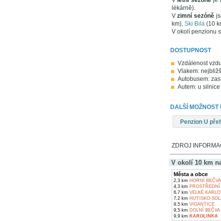
V
letní sezóně
je 
lékárně).
V
zimní sezóně
js
km),
Ski Bilá
(10 k
V okolí penzionu s
DOSTUPNOST
Vzdálenost vzdu
Vlakem: nejbližš
Autobusem: zast
Autem: u silnice
DALŠÍ MOŽNOST
Penzion U pře
ZDROJ INFORMACÍ
V okolí 10 km n
Města a obce
2,3 km
HORNÍ BEČVA
4,3 km
PROSTŘEDNÍ 
6,7 km
VELKÉ KARLO
7,2 km
HUTISKO-SOL
9,5 km
VIGANTICE
9,5 km
DOLNÍ BEČVA
9,9 km
KAROLINKA