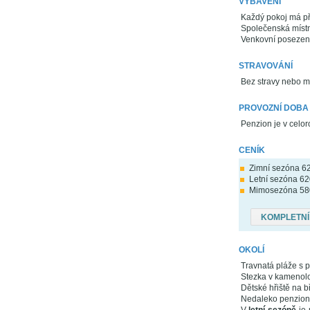
VYBAVENÍ
Každý pokoj má př
Společenská místn
Venkovní posezení
STRAVOVÁNÍ
Bez stravy nebo m
PROVOZNÍ DOBA
Penzion je v celo
CENÍK
Zimní sezóna 620
Letní sezóna 620
Mimosezóna 580 
KOMPLETNÍ
OKOLÍ
Travnatá pláže s 
Stezka v kamenolo
Dětské hřiště na b
Nedaleko penzion