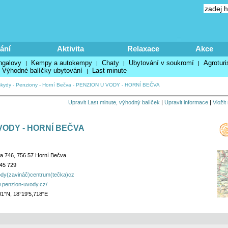
ání
Aktivita
Relaxace
Akce
ngalovy
Kempy a autokempy
Chaty
Ubytování v soukromí
Agroturi
|
|
|
|
Výhodné balíčky ubytování
Last minute
|
kydy
-
Penziony
-
Horní Bečva
-
PENZION U VODY - HORNÍ BEČVA
Upravit Last minute, výhodný balíček
|
Upravit informace
|
Vložit
VODY - HORNÍ BEČVA
a 746, 756 57 Horní Bečva
45 729
dy(zavináč)centrum(tečka)cz
w.penzion-uvody.cz/
01"N, 18°19'5,718"E