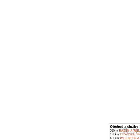
Obchod a služby
510 m
BAZÉN A WEL
1,6 km
LYŽAŘSKÁ ŠK
6,1 km
WELLNESS A