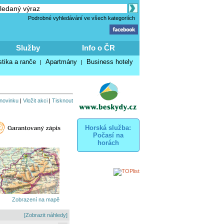
Podrobné vyhledávání ve všech kategoriích
Služby
Info o ČR
stika a ranče
Apartmány
Business hotely
|
|
 novinku
|
Vložit akci
|
Tisknout
Horská služba:
Počasí na
horách
Zobrazení na mapě
[Zobrazit náhledy]