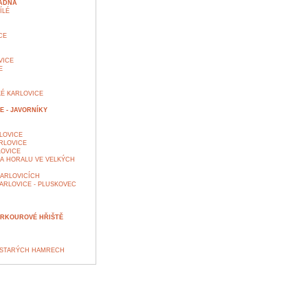
LADNÁ
ÍLÉ
CE
VICE
E
É KARLOVICE
E - JAVORNÍKY
LOVICE
RLOVICE
LOVICE
A HORALU VE VELKÝCH
ARLOVICÍCH
ARLOVICE - PLUSKOVEC
ARKOUROVÉ HŘIŠTĚ
 STARÝCH HAMRECH