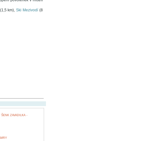
upení povolenek v místní
(1,5 km),
Ski Mezivodí
(8
ŠENK ZAVADILKA -
AMRY