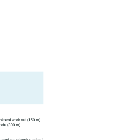
nkovní work out (150 m).
odu (300 m).