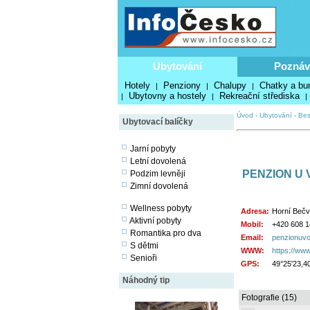
Ubytování
Poznáv
Hotely
Penziony
Chalupy
Chatky a bu
|
|
|
Ubytovny a hostely
Rekreační střediska
|
|
|
Úvod
-
Ubytování
-
Bes
Ubytovací balíčky
Jarní pobyty
Letní dovolená
PENZION U 
Podzim levněji
Zimní dovolená
Wellness pobyty
Adresa:
Horní Bečv
Aktivní pobyty
Mobil:
+420 608 1
Romantika pro dva
Email:
penzionuvo
S dětmi
WWW:
https://ww
Senioři
GPS:
49°25'23,4
Náhodný tip
Fotografie (15)