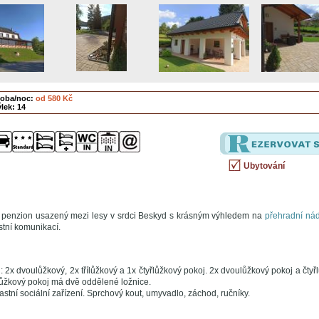
soba/noc:
od 580 Kč
lek: 14
Ubytování
penzion usazený mezi lesy v srdci Beskyd s krásným výhledem na
přehradní ná
tní komunikací.
 2x dvoulůžkový, 2x třílůžkový a 1x čtyřlůžkový pokoj. 2x dvoulůžkový pokoj a čtyř
lůžkový pokoj má dvě oddělené ložnice.
stní sociální zařízení. Sprchový kout, umyvadlo, záchod, ručníky.