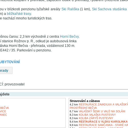
možnost koupání v přehradě, zapůčení loděk u přehrady, rybaření (možnost zako
ou v blízkosti penzionu lyžařské areály
Ski Rališka
(1 km),
Ski Sachova studánka
m) a
běžkařské trasy
.
e nachází mnoho turistických tras.
šnou čarou: 2,3 km východně z centra
Horní Bečvy
.
í stanice Rožnov p. R., odkud je autobusová linka
ávka Horní Bečva - přehrada, vzdálenost 130 m.
 E442 / 35. Parkování u penzionu.
 UBYTOVÁNÍ
hrady
: provozovatel
ajdete
Stravování a zábava
4,2 km
RESTAURACE ZAVADILKA A VALAŠSKÝ 
BEČVA
PROSTŘEDNÍ BEČVA
VICE
6,7 km
VALAŠSKÝ ŠENK U VALŮ NA SOLÁNI
ANEC
8,3 km
KOLIBA VALAŠKA PUSTEVNY
8,3 km
KOLIBA ZÁRYŠ PUSTEVNY
9,4 km
RESTAURACE U VLEKU KAROLINKA
9,6 km
RESTAURACE SAMČANKA - STARÉ H