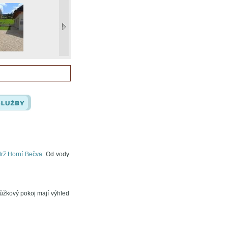
drž Horní Bečva
. Od vody
lůžkový pokoj mají výhled