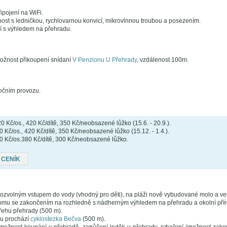
ipojení na WiFi.
ost s ledničkou, rychlovarnou konvicí, mikrovlnnou troubou a posezením.
 s výhledem na přehradu.
ožnost přikoupení snídaní
V Penzionu U Přehrady
, vzdálenost 100m.
ročním provozu.
 Kč/os., 420 Kč/dítě, 350 Kč/neobsazené lůžko (15.6. - 20.9.).
 Kč/os., 420 Kč/dítě, 350 Kč/neobsazené lůžko (15.12. - 1.4.).
Kč/os.380 Kč/dítě, 300 Kč/neobsazené lůžko.
 CENÍK
pozvolným vstupem do vody (vhodný pro děti), na pláži nově vybudované molo a ve
mu se zakončením na rozhledně s nádherným výhledem na přehradu a okolní přír
řehu přehrady (500 m).
u prochází
cyklostezka Bečva
(500 m).