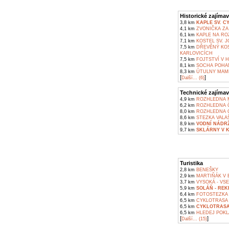
Historické zajímav
3,8 km
KAPLE SV. C
4,1 km
ZVONIČKA ZA
6,1 km
KAPLE NA RO
7,1 km
KOSTEL SV. J
7,5 km
DŘEVĚNÝ KOS
KARLOVICÍCH
7,5 km
FOJTSTVÍ V 
8,1 km
SOCHA POHAN
8,3 km
ÚTULNY MAMĚ
[
]
Další... (6)
Technické zajímav
4,9 km
ROZHLEDNA M
6,2 km
ROZHLEDNA Č
8,0 km
ROZHLEDNA C
8,6 km
STEZKA VALA
8,9 km
VODNÍ NÁDR
9,7 km
SKLÁRNY V 
Turistika
2,8 km
BENEŠKY
2,9 km
MARTIŇÁK V 
3,7 km
VYSOKÁ - VS
5,9 km
SOLÁŇ - RE
6,4 km
FOTOSTEZKA 
6,5 km
CYKLOTRASA Z
6,5 km
CYKLOTRASA 
6,5 km
HLEDEJ POKL
[
]
Další... (15)