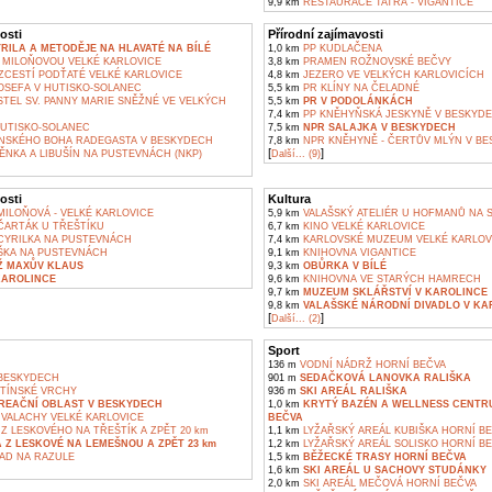
9,9 km
RESTAURACE TATRA - VIGANTICE
osti
Přírodní zajímavosti
YRILA A METODĚJE NA HLAVATÉ NA BÍLÉ
1,0 km
PP KUDLAČENA
 MILOŇOVOU VELKÉ KARLOVICE
3,8 km
PRAMEN ROŽNOVSKÉ BEČVY
ZCESTÍ PODŤATÉ VELKÉ KARLOVICE
4,8 km
JEZERO VE VELKÝCH KARLOVICÍCH
OSEFA V HUTISKO-SOLANEC
5,5 km
PR KLÍNY NA ČELADNÉ
TEL SV. PANNY MARIE SNĚŽNÉ VE VELKÝCH
5,5 km
PR V PODOLÁNKÁCH
7,4 km
PP KNĚHYŇSKÁ JESKYNĚ V BESKYD
HUTISKO-SOLANEC
7,5 km
NPR SALAJKA V BESKYDECH
SKÉHO BOHA RADEGASTA V BESKYDECH
7,8 km
NPR KNĚHYNĚ - ČERTŮV MLÝN V B
[
]
NKA A LIBUŠÍN NA PUSTEVNÁCH (NKP)
Další... (9)
osti
Kultura
ILOŇOVÁ - VELKÉ KARLOVICE
5,9 km
VALAŠSKÝ ATELIÉR U HOFMANŮ NA 
ARTÁK U TŘEŠTÍKU
6,7 km
KINO VELKÉ KARLOVICE
YRILKA NA PUSTEVNÁCH
7,4 km
KARLOVSKÉ MUZEUM VELKÉ KARLOV
ŠKA NA PUSTEVNÁCH
9,1 km
KNIHOVNA VIGANTICE
Ž MAXŮV KLAUS
9,3 km
OBŮRKA V BÍLÉ
KAROLINCE
9,6 km
KNIHOVNA VE STARÝCH HAMRECH
9,7 km
MUZEUM SKLÁŘSTVÍ V KAROLINCE
9,8 km
VALAŠSKÉ NÁRODNÍ DIVADLO V KA
[
]
Další... (2)
Sport
136 m
VODNÍ NÁDRŽ HORNÍ BEČVA
BESKYDECH
901 m
SEDAČKOVÁ LANOVKA RALIŠKA
ETÍNSKÉ VRCHY
936 m
SKI AREÁL RALIŠKA
KREAČNÍ OBLAST V BESKYDECH
1,0 km
KRYTÝ BAZÉN A WELLNESS CENTR
VALACHY VELKÉ KARLOVICE
BEČVA
 LESKOVÉHO NA TŘEŠTÍK A ZPĚT 20 km
1,1 km
LYŽAŘSKÝ AREÁL KUBIŠKA HORNÍ B
Z LESKOVÉ NA LEMEŠNOU A ZPĚT 23 km
1,2 km
LYŽAŘSKÝ AREÁL SOLISKO HORNÍ B
AD NA RAZULE
1,5 km
BĚŽECKÉ TRASY HORNÍ BEČVA
1,6 km
SKI AREÁL U SACHOVY STUDÁNKY
2,0 km
SKI AREÁL MEČOVÁ HORNÍ BEČVA