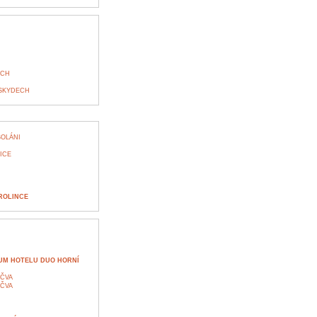
ECH
ESKYDECH
SOLÁNI
ICE
ROLINCE
UM HOTELU DUO HORNÍ
EČVA
EČVA