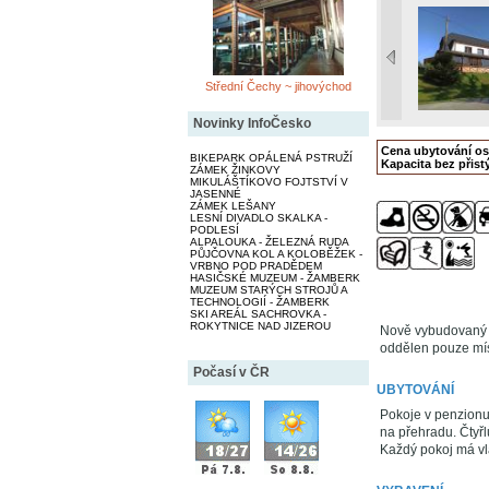
Střední Čechy ~ jihovýchod
Novinky InfoČesko
Cena ubytování o
BIKEPARK OPÁLENÁ PSTRUŽÍ
Kapacita bez přistý
ZÁMEK ŽINKOVY
MIKULÁŠTÍKOVO FOJTSTVÍ V
JASENNÉ
ZÁMEK LEŠANY
LESNÍ DIVADLO SKALKA -
PODLESÍ
ALPALOUKA - ŽELEZNÁ RUDA
PŮJČOVNA KOL A KOLOBĚŽEK -
VRBNO POD PRADĚDEM
HASIČSKÉ MUZEUM - ŽAMBERK
MUZEUM STARÝCH STROJŮ A
TECHNOLOGIÍ - ŽAMBERK
SKI AREÁL SACHROVKA -
ROKYTNICE NAD JIZEROU
Nově vybudovaný 
oddělen pouze mís
Počasí v ČR
UBYTOVÁNÍ
Pokoje v penzionu:
na přehradu. Čtyř
Každý pokoj má vla