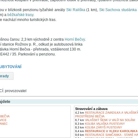
možnost koupání v přehradě, zapůčení loděk u přehrady, rybaření (možnost zako
ou v blízkosti penzionu lyžařské areály
Ski Rališka
(1 km),
Ski Sachova studánka
m) a
běžkařské trasy
.
e nachází mnoho turistických tras.
šnou čarou: 2,3 km východně z centra
Horní Bečvy
.
í stanice Rožnov p. R., odkud je autobusová linka
ávka Horní Bečva - přehrada, vzdálenost 130 m.
 E442 / 35. Parkování u penzionu.
 UBYTOVÁNÍ
hrady
: provozovatel
ajdete
Stravování a zábava
4,2 km
RESTAURACE ZAVADILKA A VALAŠSKÝ 
BEČVA
PROSTŘEDNÍ BEČVA
VICE
6,7 km
VALAŠSKÝ ŠENK U VALŮ NA SOLÁNI
ANEC
8,3 km
KOLIBA VALAŠKA PUSTEVNY
8,3 km
KOLIBA ZÁRYŠ PUSTEVNY
9,4 km
RESTAURACE U VLEKU KAROLINKA
9,6 km
RESTAURACE SAMČANKA - STARÉ H