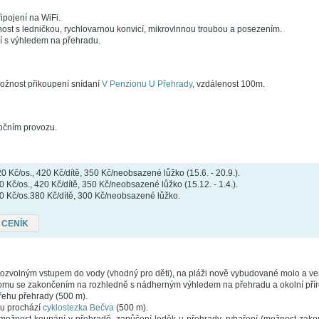
ipojení na WiFi.
ost s ledničkou, rychlovarnou konvicí, mikrovlnnou troubou a posezením.
 s výhledem na přehradu.
ožnost přikoupení snídaní
V Penzionu U Přehrady
, vzdálenost 100m.
ročním provozu.
 Kč/os., 420 Kč/dítě, 350 Kč/neobsazené lůžko (15.6. - 20.9.).
 Kč/os., 420 Kč/dítě, 350 Kč/neobsazené lůžko (15.12. - 1.4.).
Kč/os.380 Kč/dítě, 300 Kč/neobsazené lůžko.
 CENÍK
pozvolným vstupem do vody (vhodný pro děti), na pláži nově vybudované molo a ve
mu se zakončením na rozhledně s nádherným výhledem na přehradu a okolní přír
řehu přehrady (500 m).
u prochází
cyklostezka Bečva
(500 m).