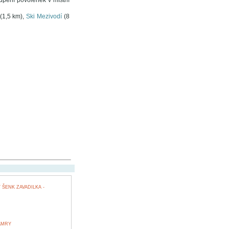
upení povolenek v místní
(1,5 km),
Ski Mezivodí
(8
ŠENK ZAVADILKA -
AMRY