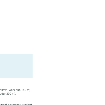
nkovní work out (150 m).
odu (300 m).