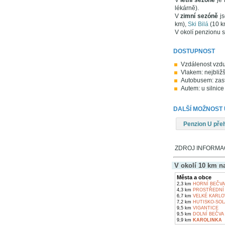
V
letní sezóně
je 
lékárně).
V
zimní sezóně
js
km),
Ski Bilá
(10 k
V okolí penzionu s
DOSTUPNOST
Vzdálenost vzdu
Vlakem: nejbližš
Autobusem: zast
Autem: u silnice
DALŠÍ MOŽNOST
Penzion U pře
ZDROJ INFORMACÍ
V okolí 10 km n
Města a obce
2,3 km
HORNÍ BEČVA
4,3 km
PROSTŘEDNÍ 
6,7 km
VELKÉ KARLO
7,2 km
HUTISKO-SOL
9,5 km
VIGANTICE
9,5 km
DOLNÍ BEČVA
9,9 km
KAROLINKA