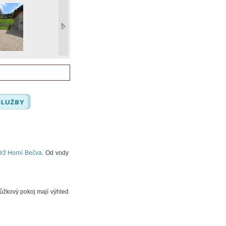
drž Horní Bečva
. Od vody
lůžkový pokoj mají výhled