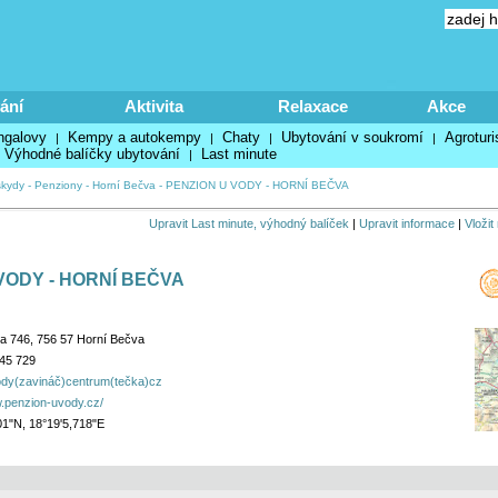
ání
Aktivita
Relaxace
Akce
ngalovy
Kempy a autokempy
Chaty
Ubytování v soukromí
Agroturi
|
|
|
|
Výhodné balíčky ubytování
Last minute
|
kydy
-
Penziony
-
Horní Bečva
-
PENZION U VODY - HORNÍ BEČVA
Upravit Last minute, výhodný balíček
|
Upravit informace
|
Vložit
VODY - HORNÍ BEČVA
a 746, 756 57 Horní Bečva
45 729
dy(zavináč)centrum(tečka)cz
w.penzion-uvody.cz/
01"N, 18°19'5,718"E