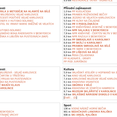
9,9 km
RESTAURACE TATRA - VIGANTICE
osti
Přírodní zajímavosti
YRILA A METODĚJE NA HLAVATÉ NA BÍLÉ
1,0 km
PP KUDLAČENA
 MILOŇOVOU VELKÉ KARLOVICE
3,8 km
PRAMEN ROŽNOVSKÉ BEČVY
ZCESTÍ PODŤATÉ VELKÉ KARLOVICE
4,8 km
JEZERO VE VELKÝCH KARLOVICÍCH
OSEFA V HUTISKO-SOLANEC
5,5 km
PR KLÍNY NA ČELADNÉ
TEL SV. PANNY MARIE SNĚŽNÉ VE VELKÝCH
5,5 km
PR V PODOLÁNKÁCH
7,4 km
PP KNĚHYŇSKÁ JESKYNĚ V BESKYD
HUTISKO-SOLANEC
7,5 km
NPR SALAJKA V BESKYDECH
SKÉHO BOHA RADEGASTA V BESKYDECH
7,8 km
NPR KNĚHYNĚ - ČERTŮV MLÝN V B
NKA A LIBUŠÍN NA PUSTEVNÁCH (NKP)
8,3 km
NPR RAZULA V BESKYDECH
8,4 km
PP SMRADLAVÁ U KAROLINKY
8,8 km
PP SKÁLÍ U KAROLINKY
9,4 km
PRAMEN SMRADLAVÁ NA BÍLÉ
9,5 km
PR SMRK V BESKYDECH
9,6 km
PP LIŠKOVÁ NA BÍLÉ
9,6 km
ŘEKA ČELADENKA
PP KLADNATÁ - GRAPY
PP POD JURÁŠKOU
osti
Kultura
ILOŇOVÁ - VELKÉ KARLOVICE
5,9 km
VALAŠSKÝ ATELIÉR U HOFMANŮ NA 
ARTÁK U TŘEŠTÍKU
6,7 km
KINO VELKÉ KARLOVICE
YRILKA NA PUSTEVNÁCH
7,4 km
KARLOVSKÉ MUZEUM VELKÉ KARLOV
ŠKA NA PUSTEVNÁCH
9,1 km
KNIHOVNA VIGANTICE
Ž MAXŮV KLAUS
9,3 km
OBŮRKA V BÍLÉ
KAROLINCE
9,6 km
KNIHOVNA VE STARÝCH HAMRECH
9,7 km
MUZEUM SKLÁŘSTVÍ V KAROLINCE
9,8 km
VALAŠSKÉ NÁRODNÍ DIVADLO V KA
[
]
Další... (2)
Sport
136 m
VODNÍ NÁDRŽ HORNÍ BEČVA
BESKYDECH
901 m
SEDAČKOVÁ LANOVKA RALIŠKA
ETÍNSKÉ VRCHY
936 m
SKI AREÁL RALIŠKA