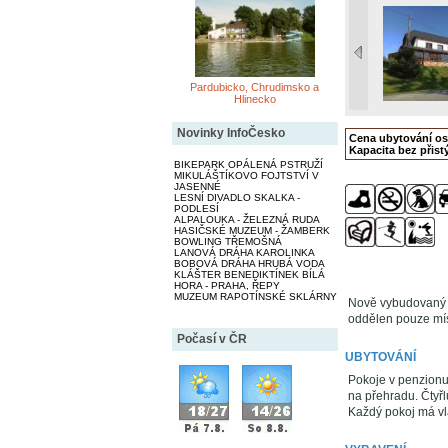
Pardubicko, Chrudimsko a
Hlinecko
Novinky InfoČesko
Cena ubytování o
Kapacita bez přistý
BIKEPARK OPÁLENÁ PSTRUŽÍ
MIKULÁŠTÍKOVO FOJTSTVÍ V
JASENNÉ
LESNÍ DIVADLO SKALKA -
PODLESÍ
ALPALOUKA - ŽELEZNÁ RUDA
HASIČSKÉ MUZEUM - ŽAMBERK
BOWLING TŘEMOŠNÁ
LANOVÁ DRÁHA KAROLINKA
BOBOVÁ DRÁHA HRUBÁ VODA
KLÁŠTER BENEDIKTÍNEK BÍLÁ
HORA - PRAHA, ŘEPY
MUZEUM RAPOTÍNSKÉ SKLÁRNY
Nově vybudovaný 
oddělen pouze mís
Počasí v ČR
UBYTOVÁNÍ
Pokoje v penzionu:
na přehradu. Čtyř
Každý pokoj má vla