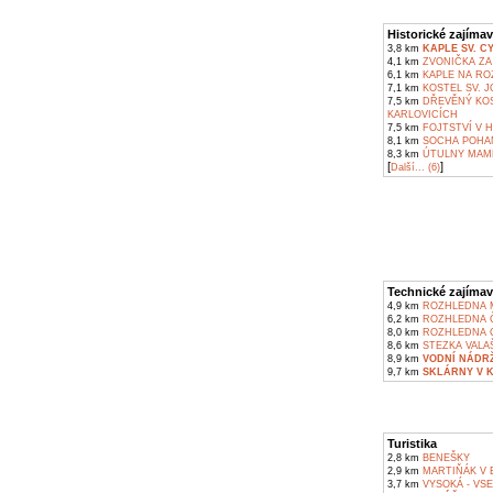
Historické zajímav
3,8 km
KAPLE SV. C
4,1 km
ZVONIČKA ZA
6,1 km
KAPLE NA RO
7,1 km
KOSTEL SV. J
7,5 km
DŘEVĚNÝ KOS
KARLOVICÍCH
7,5 km
FOJTSTVÍ V 
8,1 km
SOCHA POHAN
8,3 km
ÚTULNY MAMĚ
[
]
Další... (6)
Technické zajímav
4,9 km
ROZHLEDNA M
6,2 km
ROZHLEDNA Č
8,0 km
ROZHLEDNA C
8,6 km
STEZKA VALA
8,9 km
VODNÍ NÁDR
9,7 km
SKLÁRNY V 
Turistika
2,8 km
BENEŠKY
2,9 km
MARTIŇÁK V 
3,7 km
VYSOKÁ - VS