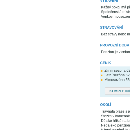
VYBAVENÍ
Každý pokoj má př
Společenská místn
Venkovní posezení
STRAVOVÁNÍ
Bez stravy nebo m
PROVOZNÍ DOBA
Penzion je v celo
CENÍK
Zimní sezóna 620
Letní sezóna 620
Mimosezóna 580 
KOMPLETNÍ
OKOLÍ
Travnatá pláže s 
Stezka v kamenolo
Dětské hřiště na b
Nedaleko penzion