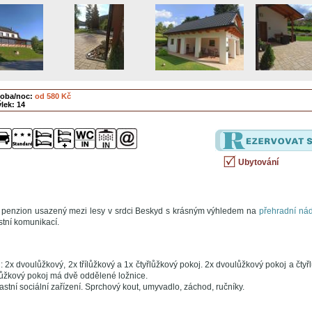
soba/noc:
od 580 Kč
lek: 14
Ubytování
penzion usazený mezi lesy v srdci Beskyd s krásným výhledem na
přehradní ná
tní komunikací.
 2x dvoulůžkový, 2x třílůžkový a 1x čtyřlůžkový pokoj. 2x dvoulůžkový pokoj a čtyř
lůžkový pokoj má dvě oddělené ložnice.
stní sociální zařízení. Sprchový kout, umyvadlo, záchod, ručníky.