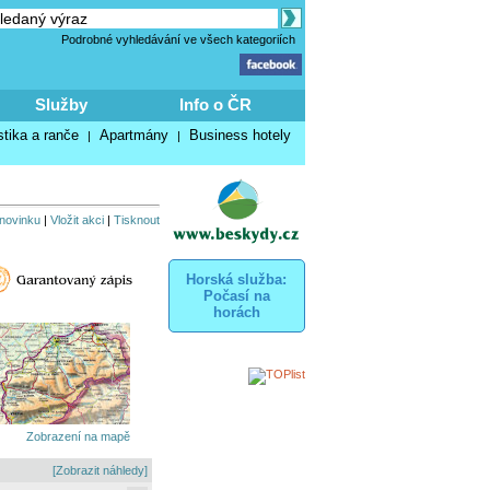
Podrobné vyhledávání ve všech kategoriích
Služby
Info o ČR
stika a ranče
Apartmány
Business hotely
|
|
 novinku
|
Vložit akci
|
Tisknout
Horská služba:
Počasí na
horách
Zobrazení na mapě
[Zobrazit náhledy]