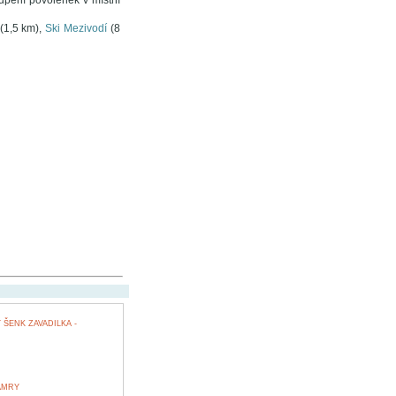
upení povolenek v místní
(1,5 km),
Ski Mezivodí
(8
ŠENK ZAVADILKA -
AMRY