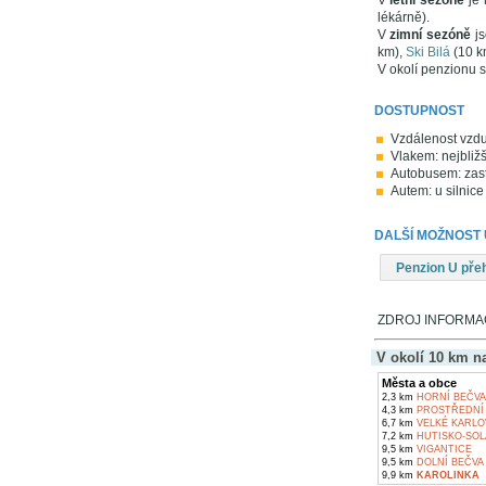
V
letní sezóně
je 
lékárně).
V
zimní sezóně
js
km),
Ski Bilá
(10 k
V okolí penzionu s
DOSTUPNOST
Vzdálenost vzdu
Vlakem: nejbližš
Autobusem: zast
Autem: u silnice
DALŠÍ MOŽNOST
Penzion U pře
ZDROJ INFORMACÍ
V okolí 10 km n
Města a obce
2,3 km
HORNÍ BEČVA
4,3 km
PROSTŘEDNÍ 
6,7 km
VELKÉ KARLO
7,2 km
HUTISKO-SOL
9,5 km
VIGANTICE
9,5 km
DOLNÍ BEČVA
9,9 km
KAROLINKA