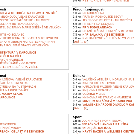
9,9 km
RESTAURACE TATRA - VIGANTICE
osti
Přírodní zajímavosti
YRILA A METODĚJE NA HLAVATÉ NA BÍLÉ
1,0 km
PP KUDLAČENA
 MILOŇOVOU VELKÉ KARLOVICE
3,8 km
PRAMEN ROŽNOVSKÉ BEČVY
ZCESTÍ PODŤATÉ VELKÉ KARLOVICE
4,8 km
JEZERO VE VELKÝCH KARLOVICÍCH
OSEFA V HUTISKO-SOLANEC
5,5 km
PR KLÍNY NA ČELADNÉ
TEL SV. PANNY MARIE SNĚŽNÉ VE VELKÝCH
5,5 km
PR V PODOLÁNKÁCH
7,4 km
PP KNĚHYŇSKÁ JESKYNĚ V BESKYD
HUTISKO-SOLANEC
7,5 km
NPR SALAJKA V BESKYDECH
SKÉHO BOHA RADEGASTA V BESKYDECH
7,8 km
NPR KNĚHYNĚ - ČERTŮV MLÝN V B
[
]
NKA A LIBUŠÍN NA PUSTEVNÁCH (NKP)
Další... (9)
P) A ROUBENÉ STAVBY VE VELKÝCH
HITEKTURA V KAROLINCE
MEČEK NA BÍLÉ
ARÝCH HAMRECH
ĚNĚNÍ PÁNĚ - VIGANTICE
TEL SV. BEDŘICHA V BÍLÉ
osti
Kultura
ILOŇOVÁ - VELKÉ KARLOVICE
5,9 km
VALAŠSKÝ ATELIÉR U HOFMANŮ NA 
ARTÁK U TŘEŠTÍKU
6,7 km
KINO VELKÉ KARLOVICE
YRILKA NA PUSTEVNÁCH
7,4 km
KARLOVSKÉ MUZEUM VELKÉ KARLOV
ŠKA NA PUSTEVNÁCH
9,1 km
KNIHOVNA VIGANTICE
Ž MAXŮV KLAUS
9,3 km
OBŮRKA V BÍLÉ
KAROLINCE
9,6 km
KNIHOVNA VE STARÝCH HAMRECH
9,7 km
MUZEUM SKLÁŘSTVÍ V KAROLINCE
9,8 km
VALAŠSKÉ NÁRODNÍ DIVADLO V KA
[
]
Další... (2)
Sport
136 m
VODNÍ NÁDRŽ HORNÍ BEČVA
BESKYDECH
901 m
SEDAČKOVÁ LANOVKA RALIŠKA
ETÍNSKÉ VRCHY
936 m
SKI AREÁL RALIŠKA
KREAČNÍ OBLAST V BESKYDECH
1,0 km
KRYTÝ BAZÉN A WELLNESS CENTR