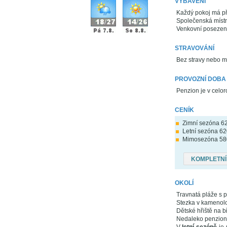
VYBAVENÍ
Každý pokoj má př
Společenská místn
Venkovní posezení
STRAVOVÁNÍ
Bez stravy nebo m
PROVOZNÍ DOBA
Penzion je v celo
CENÍK
Zimní sezóna 620
Letní sezóna 620
Mimosezóna 580 
KOMPLETNÍ
OKOLÍ
Travnatá pláže s 
Stezka v kamenolo
Dětské hřiště na b
Nedaleko penzion