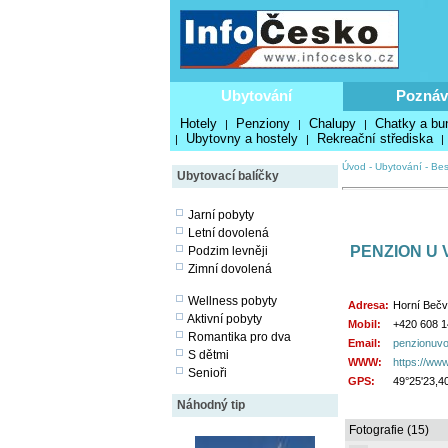
Ubytování
Poznáv
Hotely
Penziony
Chalupy
Chatky a bu
|
|
|
Ubytovny a hostely
Rekreační střediska
|
|
|
Úvod
-
Ubytování
-
Bes
Ubytovací balíčky
Jarní pobyty
Letní dovolená
PENZION U 
Podzim levněji
Zimní dovolená
Wellness pobyty
Adresa:
Horní Bečv
Aktivní pobyty
Mobil:
+420 608 1
Romantika pro dva
Email:
penzionuvo
S dětmi
WWW:
https://ww
Senioři
GPS:
49°25'23,4
Náhodný tip
Fotografie (15)