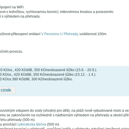
ipojení na WiFi.
ost s ledničkou, rychlovarnou konvicí, mikrovlnnou troubou a posezením.
 s výhledem na přehradu.
ožnost přikoupení snídaní
V Penzionu U Přehrady
, vzdálenost 100m.
ročním provozu.
 Kč/os., 420 Kč/dítě, 350 Kč/neobsazené lůžko (15.6. - 20.9.).
 Kč/os., 420 Kč/dítě, 350 Kč/neobsazené lůžko (15.12. - 1.4.).
Kč/os.380 Kč/dítě, 300 Kč/neobsazené lůžko.
 CENÍK
pozvolným vstupem do vody (vhodný pro děti), na pláži nově vybudované molo a ve
mu se zakončením na rozhledně s nádherným výhledem na přehradu a okolní přír
řehu přehrady (500 m).
u prochází
cyklostezka Bečva
(500 m).