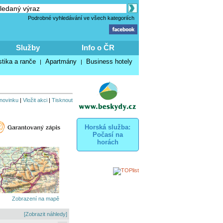
Podrobné vyhledávání ve všech kategoriích
Služby
Info o ČR
stika a ranče
Apartmány
Business hotely
|
|
 novinku
|
Vložit akci
|
Tisknout
Horská služba:
Počasí na
horách
Zobrazení na mapě
[Zobrazit náhledy]