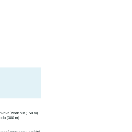
nkovní work out (150 m).
odu (300 m).