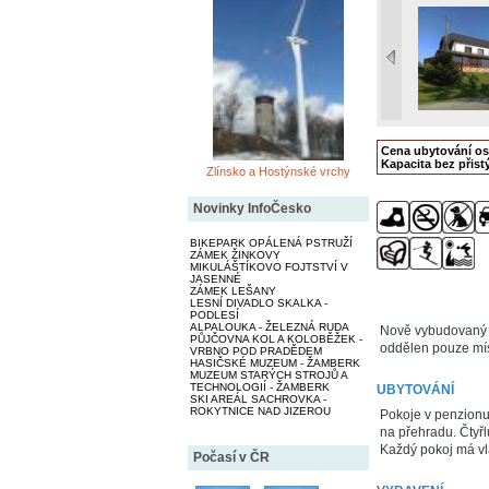
Cena ubytování o
Kapacita bez přistý
Zlínsko a Hostýnské vrchy
Novinky InfoČesko
BIKEPARK OPÁLENÁ PSTRUŽÍ
ZÁMEK ŽINKOVY
MIKULÁŠTÍKOVO FOJTSTVÍ V
JASENNÉ
ZÁMEK LEŠANY
LESNÍ DIVADLO SKALKA -
PODLESÍ
ALPALOUKA - ŽELEZNÁ RUDA
Nově vybudovaný 
PŮJČOVNA KOL A KOLOBĚŽEK -
oddělen pouze mís
VRBNO POD PRADĚDEM
HASIČSKÉ MUZEUM - ŽAMBERK
MUZEUM STARÝCH STROJŮ A
TECHNOLOGIÍ - ŽAMBERK
UBYTOVÁNÍ
SKI AREÁL SACHROVKA -
ROKYTNICE NAD JIZEROU
Pokoje v penzionu:
na přehradu. Čtyř
Každý pokoj má vla
Počasí v ČR