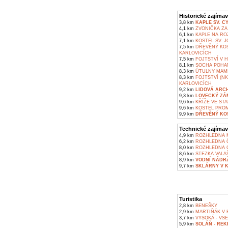
Historické zajímav
3,8 km
KAPLE SV. C
4,1 km
ZVONIČKA ZA
6,1 km
KAPLE NA RO
7,1 km
KOSTEL SV. J
7,5 km
DŘEVĚNÝ KOS
KARLOVICÍCH
7,5 km
FOJTSTVÍ V 
8,1 km
SOCHA POHAN
8,3 km
ÚTULNY MAMĚ
8,3 km
FOJTSTVÍ (NK
KARLOVICÍCH
9,2 km
LIDOVÁ ARC
9,3 km
LOVECKÝ ZÁ
9,6 km
KŘÍŽE VE ST
9,6 km
KOSTEL PROM
9,9 km
DŘEVĚNÝ KOS
Technické zajímav
4,9 km
ROZHLEDNA M
6,2 km
ROZHLEDNA Č
8,0 km
ROZHLEDNA C
8,6 km
STEZKA VALA
8,9 km
VODNÍ NÁDR
9,7 km
SKLÁRNY V 
Turistika
2,8 km
BENEŠKY
2,9 km
MARTIŇÁK V 
3,7 km
VYSOKÁ - VS
5,9 km
SOLÁŇ - RE