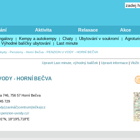
ání
Aktivita
Relaxace
Akce
ngalovy
Kempy a autokempy
Chaty
Ubytování v soukromí
Agroturi
|
|
|
|
Výhodné balíčky ubytování
Last minute
|
kydy
-
Penziony
-
Horní Bečva
-
PENZION U VODY - HORNÍ BEČVA
Upravit Last minute, výhodný balíček
|
Upravit informace
|
Vložit
VODY - HORNÍ BEČVA
a 746, 756 57 Horní Bečva
45 729
dy(zavináč)centrum(tečka)cz
w.penzion-uvody.cz/
01"N, 18°19'5,718"E