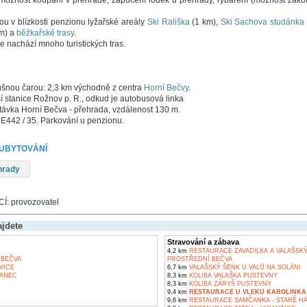
možnost koupání v přehradě, zapůčení loděk u přehrady, rybaření (možnost zako
ou v blízkosti penzionu lyžařské areály
Ski Rališka
(1 km),
Ski Sachova studánka
m) a
běžkařské trasy
.
e nachází mnoho turistických tras.
šnou čarou: 2,3 km východně z centra
Horní Bečvy
.
í stanice Rožnov p. R., odkud je autobusová linka
ávka Horní Bečva - přehrada, vzdálenost 130 m.
 E442 / 35. Parkování u penzionu.
 UBYTOVÁNÍ
hrady
: provozovatel
ajdete
Stravování a zábava
4,2 km
RESTAURACE ZAVADILKA A VALAŠSKÝ 
BEČVA
PROSTŘEDNÍ BEČVA
VICE
6,7 km
VALAŠSKÝ ŠENK U VALŮ NA SOLÁNI
ANEC
8,3 km
KOLIBA VALAŠKA PUSTEVNY
8,3 km
KOLIBA ZÁRYŠ PUSTEVNY
9,4 km
RESTAURACE U VLEKU KAROLINKA
9,6 km
RESTAURACE SAMČANKA - STARÉ H