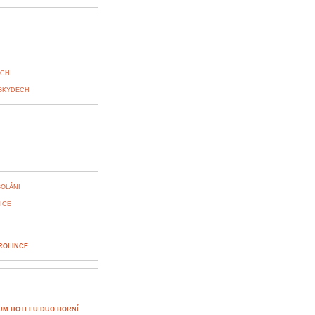
ECH
ESKYDECH
SOLÁNI
ICE
ROLINCE
UM HOTELU DUO HORNÍ