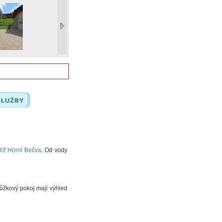
drž Horní Bečva
. Od vody
lůžkový pokoj mají výhled