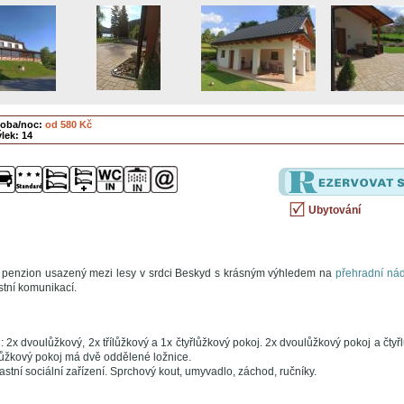
soba/noc:
od 580 Kč
lek: 14
Ubytování
penzion usazený mezi lesy v srdci Beskyd s krásným výhledem na
přehradní ná
tní komunikací.
 2x dvoulůžkový, 2x třílůžkový a 1x čtyřlůžkový pokoj. 2x dvoulůžkový pokoj a čtyř
lůžkový pokoj má dvě oddělené ložnice.
stní sociální zařízení. Sprchový kout, umyvadlo, záchod, ručníky.