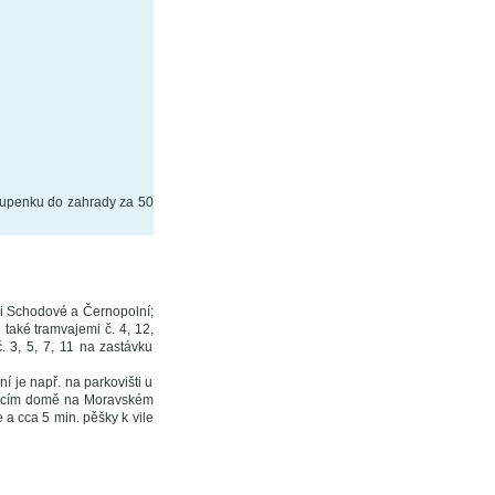
tupenku do zahrady za 50
i Schodové a Černopolní;
také tramvajemi č. 4, 12,
 3, 5, 7, 11 na zastávku
í je např. na parkovišti u
ovacím domě na Moravském
a cca 5 min. pěšky k vile