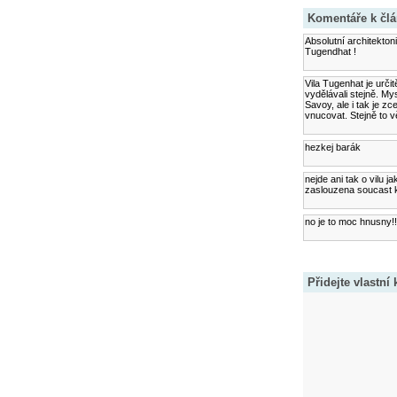
Komentáře k čl
Absolutní architekton
Tugendhat !
Vila Tugenhat je urči
vydělávali stejně. Mys
Savoy, ale i tak je z
vnucovat. Stejně to 
hezkej barák
nejde ani tak o vilu j
zaslouzena soucast ku
no je to moc hnusny!!!
Přidejte vlastní