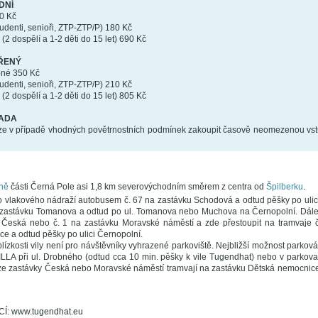
DNÍ
0 Kč
tudenti, senioři, ZTP-ZTP/P) 180 Kč
(2 dospělí a 1-2 děti do 15 let) 690 Kč
ÍŘENÝ
pné 350 Kč
tudenti, senioři, ZTP-ZTP/P) 210 Kč
(2 dospělí a 1-2 děti do 15 let) 805 Kč
RADA
 lze v případě vhodných povětrnostních podmínek zakoupit časově neomezenou vs
ně
části Černá Pole asi 1,8 km severovýchodním směrem z centra od
Špilberku
.
 vlakového nádraží autobusem č. 67 na zastávku Schodová a odtud pěšky po ulic
a zastávku Tomanova a odtud po ul. Tomanova nebo Muchova na Černopolní. Dále 
Česká nebo č. 1 na zastávku Moravské náměstí a zde přestoupit na tramvaje č.
e a odtud pěšky po ulici Černopolní.
lízkosti vily není pro návštěvníky vyhrazené parkoviště. Nejbližší možnost parkován
ILLA při ul. Drobného (odtud cca 10 min. pěšky k vile Tugendhat) nebo v park
ze zastávky Česká nebo Moravské náměstí tramvají na zastávku Dětská nemocnice 
: www.tugendhat.eu