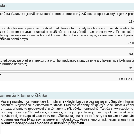
ánku
ická nadčasovost ,citlivě provedená rekonstrukce.Velký zážitek a nepopsatelný dojem z prohlíd
13.
tě stavba, kterou nepostavili chudí lidé , ale komentář Tomuly trochu zavání závistí a dobou
lím, že trochu charakteristické pro náš národ. Zcela věcně , pan architekt vytvořil dílo , jež 
cela vyjímečné a není možné ho přehlídnout. Na druhé straně chápu, že můj názor je subjekti
většinou nemá smysl.
22.0
03.
ako takovou, ale o jeji architekturu a o to, jak nadcasova stavba to je a v jakem roce byla posta
lturniho dedictvi:)
31.
!!!
08.11.200
 komentář k tomuto článku
Vážení návštěvníci, komentáře k místu smí vkládat každý a bez přihlášení. Smyslem koment
ostatním. Nejedná se o chatovou místnost. Prosíme všechny přispívající o slušnost a věcn
smazat příspěvky nesouvisející s tématem a příspěvky nesmyslné. Taktéž si vyhrazujeme 
porušující zákony ČR, vulgární, spamující, urážející, pomlouvající, nerespektující soukromí
nezákonné, propagující jakoukoliv nesnášenlivost, diskriminaci či skrytou reklamu. Odesl
k uveřejnění Vaší IP adresy na serveru InfoCesko.cz. Vaše jméno či nick nesmí zneužít j
Redakce neodpovídá za obsah diskusních příspěvků.