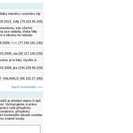
ky interiéru i exteriéru vily
09.2013, Jolly (79.110.45.106)
 komunismu, kdy všichni
má sice obdoby, třeba Villa
vní a nikomu ho nebudu
8.2009,
Petr
(77.240.191.140)
03.2009, ota (82.117.140.239)
vena. je to fakt, myslim si
03.2008, jira (194.228.96.229)
7, HALANILO (89.102.27.180)
Starší komentáře >>>
ářů je předání dojmu či tipů
ost. Vyhrazujeme si právo
právo rušit příspěvky
 ostatních, příspěvky
áním komentáře dáváte souhlas
méno známé osoby.