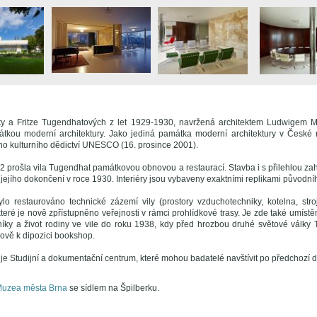
ty a Fritze Tugendhatových z let 1929-1930, navržená architektem Ludwigem 
tkou moderní architektury. Jako jediná památka moderní architektury v České 
 kulturního dědictví UNESCO (16. prosince 2001).
2 prošla vila Tugendhat památkovou obnovou a restaurací. Stavba i s přilehlou za
ejího dokončení v roce 1930. Interiéry jsou vybaveny exaktními replikami původní
ylo restaurováno technické zázemí vily (prostory vzduchotechniky, kotelna, str
eré je nově zpřístupněno veřejnosti v rámci prohlídkové trasy. Je zde také umístě
bníky a život rodiny ve vile do roku 1938, kdy před hrozbou druhé světové války 
ově k dipozici bookshop.
je Studijní a dokumentační centrum, které mohou badatelé navštívit po předchozí 
uzea města Brna
se sídlem na Špilberku.