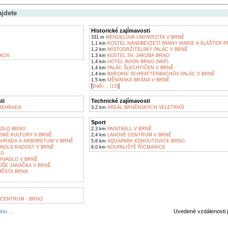
ajdete
Historické zajímavosti
331 m
MENDELOVA UNIVERZITA V BRNĚ
1,1 km
KOSTEL NANEBEVZETÍ PANNY MARIE A KLÁŠTER 
1,2 km
MÍSTODRŽITELSKÝ PALÁC V BRNĚ
KOV
1,3 km
KOSTEL SV. JAKUBA BRNO
1,4 km
HOTEL AVION BRNO (NKP)
1,4 km
PALÁC ŠLECHTIČEN V BRNĚ
1,4 km
BAROKNÍ SCHRATTENBACHŮV PALÁC V BRNĚ
1,5 km
MĚNÍNSKÁ BRÁNA V BRNĚ
[
]
Další... (13)
ti
Technické zajímavosti
ŘEHRADA
3,2 km
AREÁL BRNĚNSKÝCH VELETRHŮ
Sport
ADLO BRNO
2,3 km
PAINTBALL V BRNĚ
KÉ KULTURY V BRNĚ
2,4 km
LANOVÉ CENTRUM V BRNĚ
AHRADA A ARBORETUM V BRNĚ
5,6 km
AQUAPARK KOHOUTOVICE BRNO
ADLO RADOST V BRNĚ
8,0 km
KOUPALIŠTĚ ŘÍCMANICE
NO
IVADLO V BRNĚ
OŠE JANÁČKA V BRNĚ
ĚSTA BRNA
CENTRUM - BRNO
nu ...
Uvedené vzdálenosti 