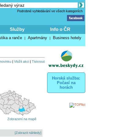
Podrobné vyhledávání ve všech kategoriích
Služby
Info o ČR
stika a ranče
Apartmány
Business hotely
|
|
 novinku
|
Vložit akci
|
Tisknout
Horská služba:
Počasí na
horách
Zobrazení na mapě
[Zobrazit náhledy]