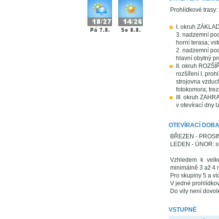
Prohlídkové trasy:
I. okruh ZÁKLADN
3. nadzemní podl
horní terasa; vs
2. nadzemní pod
hlavní obytný pr
II. okruh ROZŠÍŘ
rozšíření I. pro
strojovna vzduch
fotokomora; trez
III. okruh ZAHRA
v otevírací dny
OTEVÍRACÍ DOB
BŘEZEN - PROSINEC
LEDEN - ÚNOR: stř
Vzhledem k velk
minimálně 3 až 4 
Pro skupiny 5 a ví
V jedné prohlídko
Do vily není dovol
VSTUPNÉ