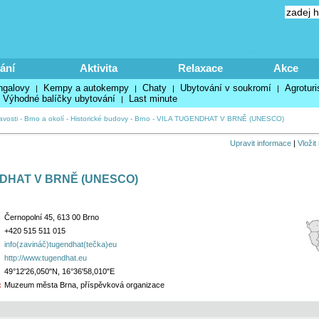
ání
Aktivita
Relaxace
Akce
ngalovy
Kempy a autokempy
Chaty
Ubytování v soukromí
Agroturi
|
|
|
|
Výhodné balíčky ubytování
Last minute
|
avosti
-
Brno a okolí
-
Historické budovy
-
Brno
-
VILA TUGENDHAT V BRNĚ (UNESCO)
Upravit informace
|
Vložit
DHAT V BRNĚ (UNESCO)
Černopolní 45, 613 00 Brno
+420 515 511 015
info(zavináč)tugendhat(tečka)eu
http://www.tugendhat.eu
49°12'26,050"N, 16°36'58,010"E
:
Muzeum města Brna, příspěvková organizace