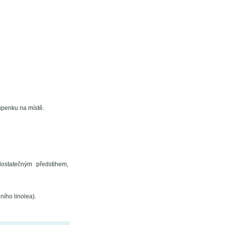
upenku na místě.
ostatečným předstihem,
ního linolea).