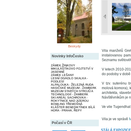
Beskydy
Vila manželů Gre
instalovanou pamá
Novinky InfoČesko
Seznamu světového
ZÁMEK ŽINKOVY
MIKULÁŠTÍKOVO FOJTSTVÍ V
V letech 2010-201
JASENNÉ
do podoby v době j
ZÁMEK LEŠANY
LESNÍ DIVADLO SKALKA -
PODLESÍ
V tzv. suterénu b
ALPALOUKA - ŽELEZNÁ RUDA
molová komora), kt
HASIČSKÉ MUZEUM - ŽAMBERK
MUZEUM STARÝCH STROJŮ A
architekta, stave
TECHNOLOGIÍ - ŽAMBERK
Návštěvníkům je n
SKI AREÁL SACHROVKA -
ROKYTNICE NAD JIZEROU
BOWLING TŘEMOŠNÁ
Ve vile Tugendhat 
KLÁŠTER BENEDIKTÍNEK BÍLÁ
HORA - PRAHA, ŘEPY
Vila je ve správě
M
Počasí v ČR
STÁLÁ EXPOZICE