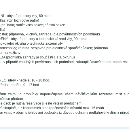
Í - obytné prostory vily; 60 minut
aží (tzv. ložnicové patro)
tupní hala; rodičovská sekce; dětská sekce
laží
ostor; přípravna, kuchyň, zahrada (dle povětrnostních podmínek)
ENÝ - obytné prostory a technické zázemí vily; 90 minut
hlídkového okruhu o technické zázemí vily
otechniky; kotelna; strojovna pro elektrické spouštění oken; prádelna
or na kožichy
DA (prohlídka zahrady je součástí I. a II. okruhu)
 lze v případě vhodných povětrnostních podmínek zakoupit časově neomezenou vst
A
: úterý - neděle, 10 - 18 hod.
eda - neděle, 9 - 17 hod.
ému zájmu o prohlídky doporučujeme všem návštěvníkům rezervaci míst s d
měsíce předem.
ce osob je nutná rezervace s ještě větším předstihem.
vé skupině je z kapacitních a bezpečnostních důvodů max. 15 osob.
en vstup v obuvi s jehlovými podpatky (z důvodu ochrany podlahové krytiny z přírod