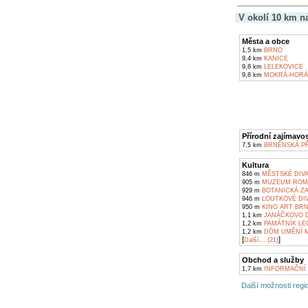
V okolí 10 km n
Města a obce
1,5 km
BRNO
9,4 km
KANICE
9,8 km
LELEKOVICE
9,8 km
MOKRÁ-HORÁ
Přírodní zajímavos
7,5 km
BRNĚNSKÁ P
Kultura
846 m
MĚSTSKÉ DIV
905 m
MUZEUM ROMS
929 m
BOTANICKÁ Z
946 m
LOUTKOVÉ DIV
950 m
KINO ART BR
1,1 km
JANÁČKOVO D
1,2 km
PAMÁTNÍK LE
1,2 km
DŮM UMĚNÍ M
[
]
Další... (21)
Obchod a služby
1,7 km
INFORMAČNÍ 
Další možnosti regio