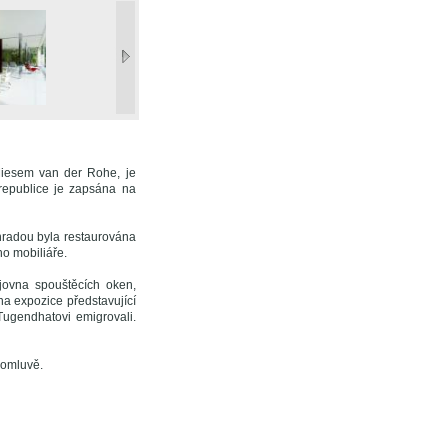
Miesem van der Rohe, je
republice je zapsána na
hradou byla restaurována
ho mobiliáře.
ojovna spouštěcích oken,
na expozice představující
Tugendhatovi emigrovali.
domluvě.