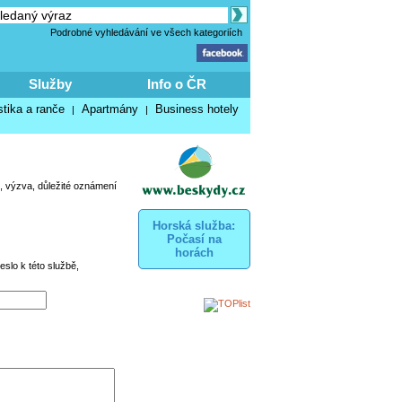
Podrobné vyhledávání ve všech kategoriích
Služby
Info o ČR
stika a ranče
Apartmány
Business hotely
|
|
, výzva, důležité oznámení
Horská služba:
Počasí na
horách
eslo k této službě,