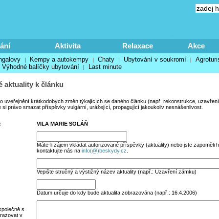
ání
Aktivita
Relaxace
Akce
ngalovy
Kempy a autokempy
Chaty
Ubytování v soukromí
Agroturi
|
|
|
|
Výhodné balíčky ubytování
Last minute
|
 aktuality k článku
no uveřejnění krátkodobých změn týkajících se daného článku (např. rekonstrukce, uzavření
si právo smazat příspěvky vulgární, urážející, propagující jakoukoliv nesnášenlivost.
:
VILA MARIE SOLÁŇ
Máte-li zájem vkládat autorizované příspěvky (aktuality) nebo jste zapoměli h
kontaktujte nás na
info(@)beskydy.cz
.
Vepište stručný a výstižný název aktuality (např.: Uzavření zámku)
Datum určuje do kdy bude aktualita zobrazována (např.: 16.4.2006)
společně s
razovat v