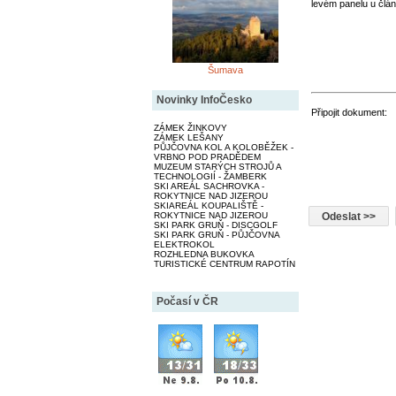
levém panelu u člán
Šumava
Novinky InfoČesko
Připojit dokument:
ZÁMEK ŽINKOVY
ZÁMEK LEŠANY
PŮJČOVNA KOL A KOLOBĚŽEK -
VRBNO POD PRADĚDEM
MUZEUM STARÝCH STROJŮ A
TECHNOLOGIÍ - ŽAMBERK
SKI AREÁL SACHROVKA -
ROKYTNICE NAD JIZEROU
SKIAREÁL KOUPALIŠTĚ -
ROKYTNICE NAD JIZEROU
SKI PARK GRUŇ - DISCGOLF
SKI PARK GRUŇ - PŮJČOVNA
ELEKTROKOL
ROZHLEDNA BUKOVKA
TURISTICKÉ CENTRUM RAPOTÍN
Počasí v ČR