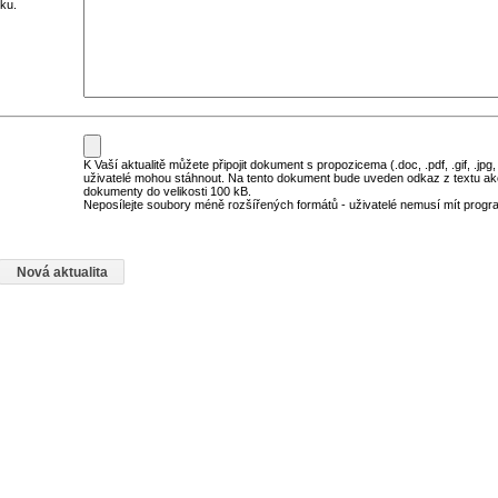
ku.
K Vaší aktualitě můžete připojit dokument s propozicema (.doc, .pdf, .gif, .jpg,
uživatelé mohou stáhnout. Na tento dokument bude uveden odkaz z textu ak
dokumenty do velikosti 100 kB.
Neposílejte soubory méně rozšířených formátů - uživatelé nemusí mít program