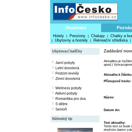
Ubytování
Poznáv
Hotely
Penziony
Chalupy
Chatky a bu
|
|
|
Ubytovny a hostely
Rekreační střediska
|
|
|
Zadávání nové
Ubytovací balíčky
Aktualitou je myšle
Jarní pobyty
apod.) Vyhrazujeme 
Letní dovolená
Podzim levněji
Aktualita k článku
Zimní dovolená
Přístupové heslo:
Wellness pobyty
Aktivní pobyty
Název:
Romantika pro dva
S dětmi
Senioři
Datum do:
Náhodný tip
Text aktuality:
Tento text se bude 
dnešním datem zob