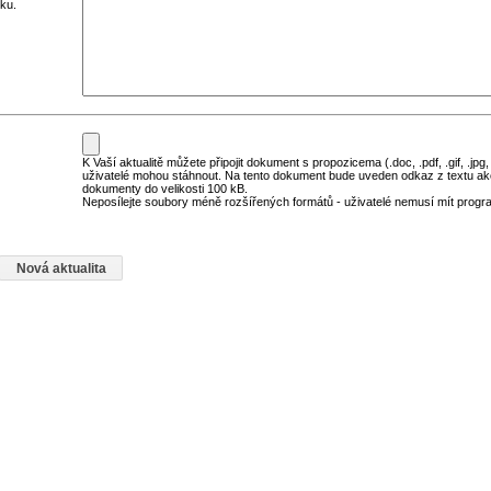
ku.
K Vaší aktualitě můžete připojit dokument s propozicema (.doc, .pdf, .gif, .jpg,
uživatelé mohou stáhnout. Na tento dokument bude uveden odkaz z textu ak
dokumenty do velikosti 100 kB.
Neposílejte soubory méně rozšířených formátů - uživatelé nemusí mít program