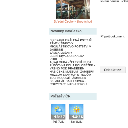
levém panelu u člán
Střední Čechy ~ jihovýchod
Novinky InfoČesko
Připojit dokument:
BIKEPARK OPÁLENÁ PSTRUŽÍ
ZÁMEK ŽINKOVY
MIKULÁŠTÍKOVO FOJTSTVÍ V
JASENNÉ
ZÁMEK LEŠANY
LESNÍ DIVADLO SKALKA -
PODLESÍ
ALPALOUKA - ŽELEZNÁ RUDA
PŮJČOVNA KOL A KOLOBĚŽEK -
VRBNO POD PRADĚDEM
HASIČSKÉ MUZEUM - ŽAMBERK
MUZEUM STARÝCH STROJŮ A
TECHNOLOGIÍ - ŽAMBERK
SKI AREÁL SACHROVKA -
ROKYTNICE NAD JIZEROU
Počasí v ČR