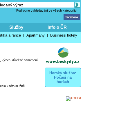
Podrobné vyhledávání ve všech kategoriích
Služby
Info o ČR
stika a ranče
Apartmány
Business hotely
|
|
, výzva, důležité oznámení
Horská služba:
Počasí na
horách
eslo k této službě,