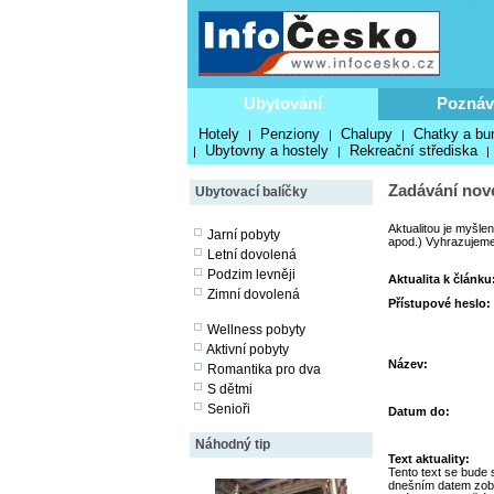
Ubytování
Poznáv
Hotely
Penziony
Chalupy
Chatky a bu
|
|
|
Ubytovny a hostely
Rekreační střediska
|
|
|
Zadávání nové
Ubytovací balíčky
Aktualitou je myšle
Jarní pobyty
apod.) Vyhrazujeme 
Letní dovolená
Podzim levněji
Aktualita k článku
Zimní dovolená
Přístupové heslo:
Wellness pobyty
Aktivní pobyty
Název:
Romantika pro dva
S dětmi
Senioři
Datum do:
Náhodný tip
Text aktuality:
Tento text se bude 
dnešním datem zob