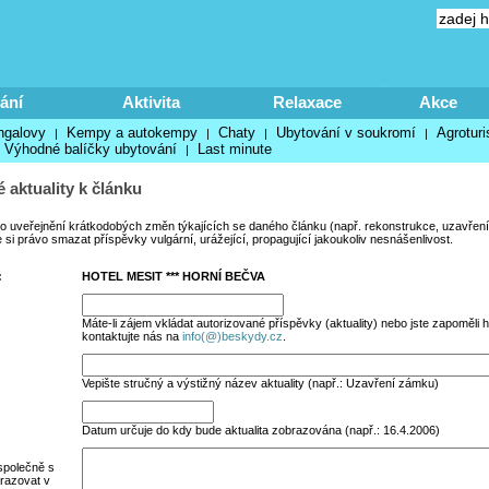
ání
Aktivita
Relaxace
Akce
ngalovy
Kempy a autokempy
Chaty
Ubytování v soukromí
Agroturi
|
|
|
|
Výhodné balíčky ubytování
Last minute
|
 aktuality k článku
no uveřejnění krátkodobých změn týkajících se daného článku (např. rekonstrukce, uzavření
si právo smazat příspěvky vulgární, urážející, propagující jakoukoliv nesnášenlivost.
:
HOTEL MESIT *** HORNÍ BEČVA
Máte-li zájem vkládat autorizované příspěvky (aktuality) nebo jste zapoměli h
kontaktujte nás na
info(@)beskydy.cz
.
Vepište stručný a výstižný název aktuality (např.: Uzavření zámku)
Datum určuje do kdy bude aktualita zobrazována (např.: 16.4.2006)
společně s
razovat v