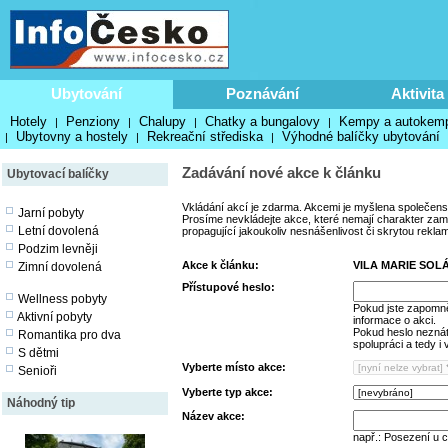
Ubytování
Poznávání
Aktivita
Hotely
Penziony
Chalupy
Chatky a bungalovy
Kempy a autokem
|
|
|
|
Ubytovny a hostely
Rekreační střediska
Výhodné balíčky ubytování
|
|
|
Zadávání nové akce k článku
Ubytovací balíčky
Vkládání akcí je zdarma. Akcemi je myšlena společens
Jarní pobyty
Prosíme nevkládejte akce, které nemají charakter zamě
Letní dovolená
propagující jakoukoliv nesnášenlivost či skrytou rekla
Podzim levněji
Akce k článku:
VILA MARIE SOL
Zimní dovolená
Přístupové heslo:
Wellness pobyty
Pokud jste zapomně
Aktivní pobyty
informace o akci.
Pokud heslo neznáte
Romantika pro dva
spolupráci a tedy i
S dětmi
Vyberte místo akce:
Senioři
Vyberte typ akce:
Náhodný tip
Název akce:
např.: Posezení u 