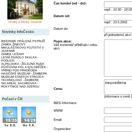
Čas konání (od - do):
např.:
10:30 - 18:00
Datum od:
Hrubý a Nízký Jeseník
např.: 23.5.2002
Datum do:
Novinky InfoČesko
při jednodenní akci
BIKEPARK OPÁLENÁ PSTRUŽÍ
Popis akce:
ZÁMEK ŽINKOVY
Váš komentář přibližující celou
MIKULÁŠTÍKOVO FOJTSTVÍ V
akci
JASENNÉ
ZÁMEK LEŠANY
LESNÍ DIVADLO SKALKA -
PODLESÍ
ALPALOUKA - ŽELEZNÁ RUDA
PŮJČOVNA KOL A KOLOBĚŽEK -
VRBNO POD PRADĚDEM
HASIČSKÉ MUZEUM - ŽAMBERK
MUZEUM STARÝCH STROJŮ A
TECHNOLOGIÍ - ŽAMBERK
SKI AREÁL SACHROVKA -
ROKYTNICE NAD JIZEROU
Cena:
(informace o ceně (
Počasí v ČR
Bližší informace:
WWW:
Email:
Organizátor: