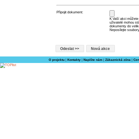
Připojit dokument:
K Vaší akci můžete p
uživatelé mohou st
dokumenty do velik
Neposílejte soubory
O projektu
|
Kontakty
|
Napište nám
|
Zákaznická zóna
|
Cen