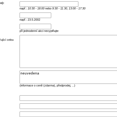
o):
např.:
10:30 - 18:00
nebo
9:30 - 11.30, 13:00 - 17:30
např.: 23.5.2002
při jednodenní akci nevyplňujte
ující celou
(informace o ceně (zdarma), předprodej, ...)