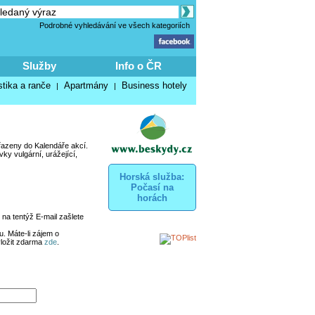
Podrobné vyhledávání ve všech kategoriích
Služby
Info o ČR
stika a ranče
Apartmány
Business hotely
|
|
řazeny do Kalendáře akcí.
y vulgární, urážející,
Horská služba:
Počasí na
horách
na tentýž E-mail zašlete
. Máte-li zájem o
vložit zdarma
zde
.