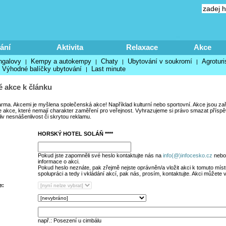
ání
Aktivita
Relaxace
Akce
ngalovy
Kempy a autokempy
Chaty
Ubytování v soukromí
Agroturi
|
|
|
|
Výhodné balíčky ubytování
Last minute
|
 akce k článku
arma. Akcemi je myšlena společenská akce! Například kulturní nebo sportovní. Akce jsou za
 akce, které nemají charakter zaměření pro veřejnost. Vyhrazujeme si právo smazat příspěvk
liv nesnášenlivost či skrytou reklamu.
HORSKÝ HOTEL SOLÁŇ ****
Pokud jste zapomněli své heslo kontaktujte nás na
info(@)infocesko.cz
nebo 
informace o akci.
Pokud heslo neznáte, pak zřejmě nejste oprávněn/a vložit akci k tomuto místu
spolupráci a tedy i vkládání akcí, pak nás, prosím, kontaktujte. Akci můžete 
e:
např.: Posezení u cimbálu