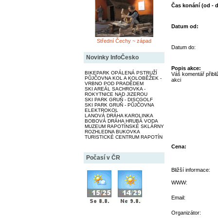
Čas konání (od - d
Datum od:
Střední Čechy ~ západ
Datum do:
Novinky InfoČesko
Popis akce:
BIKEPARK OPÁLENÁ PSTRUŽÍ
Váš komentář přibliž
PŮJČOVNA KOL A KOLOBĚŽEK -
akci
VRBNO POD PRADĚDEM
SKI AREÁL SACHROVKA -
ROKYTNICE NAD JIZEROU
SKI PARK GRUŇ - DISCGOLF
SKI PARK GRUŇ - PŮJČOVNA
ELEKTROKOL
LANOVÁ DRÁHA KAROLINKA
BOBOVÁ DRÁHA HRUBÁ VODA
MUZEUM RAPOTÍNSKÉ SKLÁRNY
ROZHLEDNA BUKOVKA
TURISTICKÉ CENTRUM RAPOTÍN
Cena:
Počasí v ČR
Bližší informace:
WWW:
Email:
Organizátor: