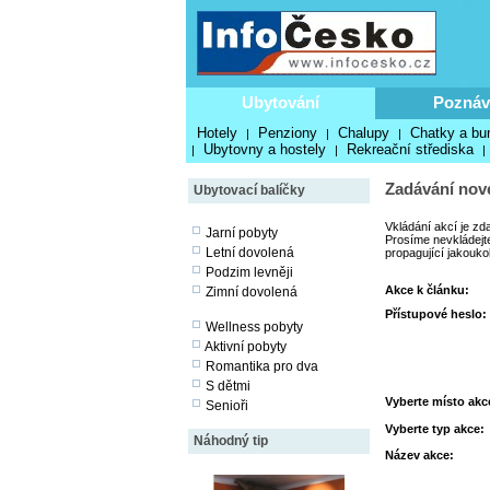
Ubytování
Poznáv
Hotely
Penziony
Chalupy
Chatky a bu
|
|
|
Ubytovny a hostely
Rekreační střediska
|
|
|
Zadávání nové
Ubytovací balíčky
Vkládání akcí je zd
Jarní pobyty
Prosíme nevkládejte
Letní dovolená
propagující jakouko
Podzim levněji
Akce k článku:
Zimní dovolená
Přístupové heslo:
Wellness pobyty
Aktivní pobyty
Romantika pro dva
S dětmi
Vyberte místo akc
Senioři
Vyberte typ akce:
Náhodný tip
Název akce: