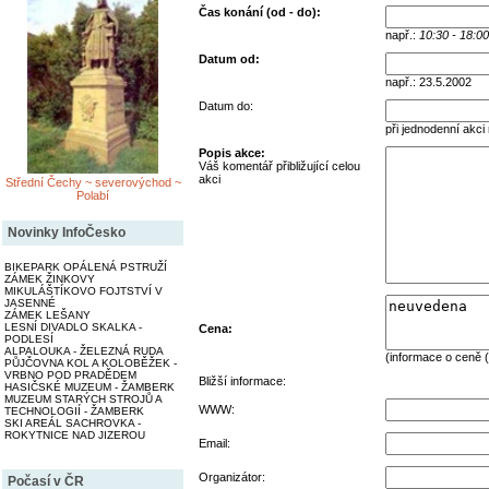
Čas konání (od - do):
např.:
10:30 - 18:00
Datum od:
např.: 23.5.2002
Datum do:
při jednodenní akci
Popis akce:
Váš komentář přibližující celou
akci
Střední Čechy ~ severovýchod ~
Polabí
Novinky InfoČesko
BIKEPARK OPÁLENÁ PSTRUŽÍ
ZÁMEK ŽINKOVY
MIKULÁŠTÍKOVO FOJTSTVÍ V
JASENNÉ
ZÁMEK LEŠANY
LESNÍ DIVADLO SKALKA -
Cena:
PODLESÍ
ALPALOUKA - ŽELEZNÁ RUDA
(informace o ceně (
PŮJČOVNA KOL A KOLOBĚŽEK -
VRBNO POD PRADĚDEM
Bližší informace:
HASIČSKÉ MUZEUM - ŽAMBERK
MUZEUM STARÝCH STROJŮ A
WWW:
TECHNOLOGIÍ - ŽAMBERK
SKI AREÁL SACHROVKA -
ROKYTNICE NAD JIZEROU
Email:
Organizátor:
Počasí v ČR