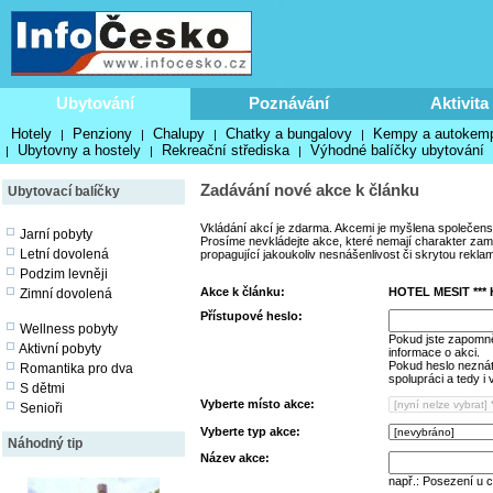
Ubytování
Poznávání
Aktivita
Hotely
Penziony
Chalupy
Chatky a bungalovy
Kempy a autokem
|
|
|
|
Ubytovny a hostely
Rekreační střediska
Výhodné balíčky ubytování
|
|
|
Zadávání nové akce k článku
Ubytovací balíčky
Vkládání akcí je zdarma. Akcemi je myšlena společens
Jarní pobyty
Prosíme nevkládejte akce, které nemají charakter zamě
Letní dovolená
propagující jakoukoliv nesnášenlivost či skrytou rekla
Podzim levněji
Akce k článku:
HOTEL MESIT ***
Zimní dovolená
Přístupové heslo:
Wellness pobyty
Pokud jste zapomně
Aktivní pobyty
informace o akci.
Pokud heslo neznáte
Romantika pro dva
spolupráci a tedy i
S dětmi
Vyberte místo akce:
Senioři
Vyberte typ akce:
Náhodný tip
Název akce:
např.: Posezení u 